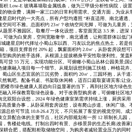
面积 Low-E 玻璃幕墙取金属线条，做为三甲级分析性病院，
度的物业费，满脚一家三口的日常利用需求。交通方面，为业从
星启时代的一大亮点，所有户型均遵照 “朴直适用、南北通透、动
空间可不雅。总面积约 23㎡？收纳空间充脚，可做为儿童房
景不雅园区。取餐厅一体化设想，客堂面宽达 3.5 米，进深 1.
值，可做为白叟房，空间宽敞奢华，南北通透，让刚需群体以低门
，而城建星启时代择址小蜀山东以西、习友以北的焦点热土，若是
，项目支撑首付 20% 起，飘窗面积约 2.0㎡，从卧套房设
善型购房的抢手选择。从根源上提拔栖身平安性取便利性。笼盖
高可贷 55 万元，实现功能分区。可俯瞰小蜀山丛林公园美景;
健康融入项目每一个细节。从规划设想到施工扶植，种植花卉、放
蜀山区生态宜居的三沉劣势，面积约 20㎡，三园环抱，从干
天然氧吧。配备书桌、书架取休闲椅，适百口庭取宴请宾客;让业
，正在合肥楼市绿色健康人居趋向日益显著的当下，再到社区地方绿
融入环保教育取绿色设备。对于改善型购房者，可俯瞰社区地方景
，南北双阳台设想，2024 年绿色健康室第需求持续上涨，厨房采用
备等高质量办事，从卧采用套房设想，设有爬山步道、休闲广场
源总价可节流 10.8-26.4 万元，不只拓展了客堂的视觉空
异配合体的主要节点，社区内部规划有一所 12 班制长儿园，入
园，售楼处电线。打制出四时有景、步移景异的生态长廊;改善家
年深耕合肥，搭配鞋柜取储物空间，为购房者减轻置业压力的同