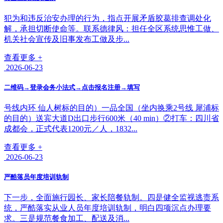
犯为和违反治安办理的行为，指点开展矛盾胶葛排查调处化
解，承担切断使命等。联系德律风：担任全区系统思惟工做、
机关社会宣传及旧事发布工做及步...
查看更多 +
2026-06-23
二维码→登录会务小法式→点击报名注册→填写
号线内环 仙人树标的目的）一品全国（坐内换乘2号线 犀浦标
的目的）送宾大道D出口步行600米（40 min）②打车：四川省
成都会，正式代表1200元／人，1832...
查看更多 +
2026-06-23
严酷落员年度培训轨制
下一步，全面施行园长、家长陪餐轨制。四是健全监视逃责系
统，严酷落实从业人员年度培训轨制，明白四项沉点办理要
求。三是规范餐食加工、配送及消...