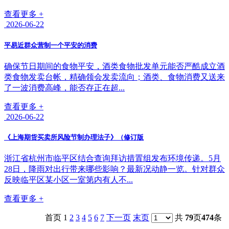
查看更多 +
2026-06-22
平易近群众营制一个平安的消费
确保节日期间的食物平安，酒类食物批发单元能否严酷成立酒
类食物发卖台帐，精确领会发卖流向；酒类、食物消费又送来
了一波消费高峰，能否存正在超...
查看更多 +
2026-06-22
《上海期货买卖所风险节制办理法子》（修订版
浙江省杭州市临平区结合查询拜访措置组发布环境传递。5月
28日，降雨对出行带来哪些影响？最新况动静一览。针对群众
反映临平区某小区一室第内有人不...
查看更多 +
首页 1
2
3
4
5
6
7
下一页
末页
共
79
页
474
条