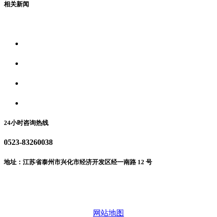
相关新闻
关于我们
食品安全资讯
食品安全动态
联系我们
24小时咨询热线
0523-83260038
地址：江苏省泰州市兴化市经济开发区经一南路 12 号
微信二维码
网站地图