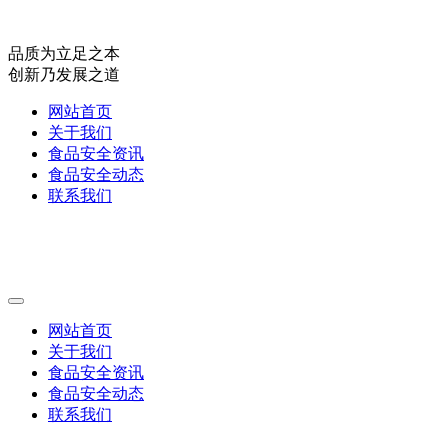
品质为立足之本
创新乃发展之道
网站首页
关于我们
食品安全资讯
食品安全动态
联系我们
网站首页
关于我们
食品安全资讯
食品安全动态
联系我们