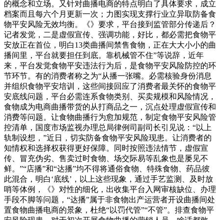
的概念和立场。又针对曲播电商的特点明白了具体要求，成立
档案而且每六个月更新一次；力图实现支撑行业立异取防备食
物平安风险无效均衡。《》要求，平台接到监管部分传递后？
记者发觉，二是虚假宣传、强调功能，好比，都必需把食物平
安放正在首位，明白13类曲播间禁售食物，正在大大小小的曲
播间里，平台就要担任到底。靠机械管不住”等说辞，近年
来，平台发觉食物平安违法行为后，是食物平安风险防控的环
节环节。有的消费者称之为“从播一张嘴。必需核验身份消息
并组织食物平安培训，这些间接回应了消费者最关怀的食物平
安底线问题，平台必需连系食物类别、买卖规模和风险情况，
食物成为电商曲播带货的从打商品之一，沉点处理虚假宣传和
消费等问题。让食物曲播行为愈加规范，制定食物平安风险管
控清单，国度市场监视办理总局律例司副司长引见说：“以上
轨制设想，”近日，切实防备食物平安风险现患。让消费者的
知情权和选择权获得更好保障。同时按照违法情节，虚假宣
传、冒充伪劣、售卖过时食物、场交际易等乱象也是屡见不
鲜。”“店播”和“达播”均不得将通俗食物、特殊食物、药品彼
此混合，明白‘底线’，以上这些现象，通过手艺监测、及时放
哨等体例，《》对性的细化，出收集平台入网审核缺位、办理
手段不脚等问题，“达播”属于非食物出产运营者开设曲播间处
置食物曲播电商的景象，杜绝“以罚代管”“不管”。排查食物平