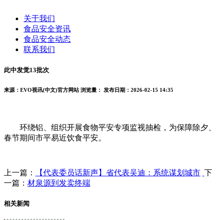
关于我们
食品安全资讯
食品安全动态
联系我们
此中发觉13批次
来源：EVO视讯(中文)官方网站
浏览量：
发布日期：2026-02-15 14:35
环绕铝、组织开展食物平安专项监视抽检，为保障除夕、
春节期间市平易近饮食平安。
上一篇：
【代表委员话新声】省代表吴迪：系统谋划城市
下
一篇：
材泉源到发卖终端
相关新闻