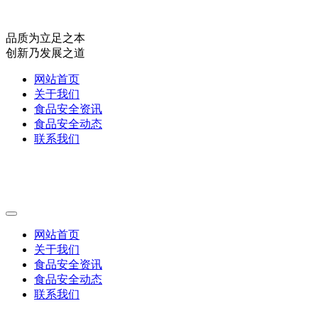
品质为立足之本
创新乃发展之道
网站首页
关于我们
食品安全资讯
食品安全动态
联系我们
网站首页
关于我们
食品安全资讯
食品安全动态
联系我们