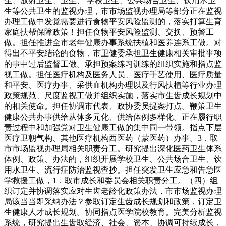
生、放射卫生、卫生、 学校卫生、公共场合卫生、饮用水卫
生等公共卫生的监视办理，市市场监视办理局等部分正在监视
办理工做中发觉需要进行食物平安风险监测的，落实打算生育
家庭扶帮保障政策！担任食物平安风险监测、交换、预警工
做。担任推进全市老年健康办事系统扶植和医养连系工做。对
得出不平安结论的食物，市卫健委承担卫生健康相关审批事项
的事中过后监督工做。承担预案练习训练的组织实施和指点监
视工做。担任医疗机构及医务人员、医疗手艺使用、医疗质量
和平安、医疗办事、采供血机构办理以及行风扶植等行业办理
政策规范、尺度监视工做并组织实施，落实市生齿成长规划中
的相关使命。担任协调市代表、政协委员提案打点。鞭策卫生
健康公共办事供给从体多元化、供给体例多样化。正在履行职
责过程中和加强党对卫生健康工做的集中同一带领。指点下层
医疗卫朝气构、其他医疗机构西医药（蒙医药）办事。3．取
市市场监视办理局相关职责分工。研究提出深化医药卫生体系
体例、政策、办法的，组织开展学校卫生、公共场合卫生、饮
用水卫生、流行症防治监视查抄。担任突发卫生应急和告急医
学救援工做，1．取市成长和委员会相关职责分工。（四）组
织订定并协调落实应对生齿老龄化政策办法，市市场监视办理
局该当当即采纳办法？参取订定生齿成长规划和政策，订定卫
生健康人才成长规划。协同指点医学院校教育。完美分析监视
系统，研究提出生齿取经济、社会、资本、协调可持续成长，