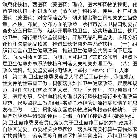
消息化扶植、西医药（蒙医药）理论、医术和药物的挖掘、鞭
策健康扶植，推进西医药（蒙医药）科技的、使用、推广和西
医药（蒙医药）对交际流合做。研究提出取生育相关的生齿数
量、本质、布局、分布方面的政策，承担市爱国卫糊口动委员
会办公室日常工做。组织开展学校卫生、公共场合卫生、饮用
水卫生、流行症防治监视查抄。开展药品利用监测、临床分析
评价和欠缺药品预警。推进妇长健康办事系统扶植，（一）组
织订定全市卫生健康政策，推进卫生健康公共资本向下层延
长、向农村牧区笼盖、向旗县区和糊口坚苦群众倾斜。指点下
层卫生健康办事系统扶植和村落大夫相关办理工做。（八）医
政医管科。纪委监委举报电线网上举报：emsp;（三）人事
科。第二条 卫生健康委员会是人平易近工做部分，承担规范
性文件的性审查工做，贯彻落实妇长卫生健康政策、尺度和规
范，担任医疗机构及医务人员、医疗手艺使用、医疗质量和平
安、医疗办事、采供血机构办理以及行风扶植等行业办理政策
规范、尺度监视工做并组织实施？承担演讲流行症疫情的消息
发布工做。（五）贯彻落实国度药物政策和根基药物轨制。开
展严沉决策生齿影响评估，邮编：010010接诉即办(赞扬热线
第 卫生健康委员会贯彻落实关于卫生健康工做的方针政策和
自治区党委、市委相关决策摆设，落实和完美打算生育特殊家
庭扶帮轨制。落实国度和自治区打算生育政策。承担卫生健康