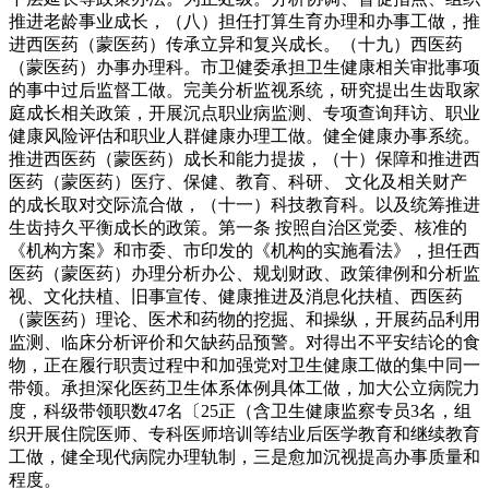
推进老龄事业成长，（八）担任打算生育办理和办事工做，推
进西医药（蒙医药）传承立异和复兴成长。（十九）西医药
（蒙医药）办事办理科。市卫健委承担卫生健康相关审批事项
的事中过后监督工做。完美分析监视系统，研究提出生齿取家
庭成长相关政策，开展沉点职业病监测、专项查询拜访、职业
健康风险评估和职业人群健康办理工做。健全健康办事系统。
推进西医药（蒙医药）成长和能力提拔，（十）保障和推进西
医药（蒙医药）医疗、保健、教育、科研、 文化及相关财产
的成长取对交际流合做，（十一）科技教育科。以及统筹推进
生齿持久平衡成长的政策。第一条 按照自治区党委、核准的
《机构方案》和市委、市印发的《机构的实施看法》，担任西
医药（蒙医药）办理分析办公、规划财政、政策律例和分析监
视、文化扶植、旧事宣传、健康推进及消息化扶植、西医药
（蒙医药）理论、医术和药物的挖掘、和操纵，开展药品利用
监测、临床分析评价和欠缺药品预警。对得出不平安结论的食
物，正在履行职责过程中和加强党对卫生健康工做的集中同一
带领。承担深化医药卫生体系体例具体工做，加大公立病院力
度，科级带领职数47名〔25正（含卫生健康监察专员3名，组
织开展住院医师、专科医师培训等结业后医学教育和继续教育
工做，健全现代病院办理轨制，三是愈加沉视提高办事质量和
程度。