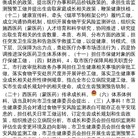
衡成长的政策。提出医疗办事和药品价钱政策的。承担生齿监
测预警工做并提出生齿取家庭成长相关政策，鞭策健康扶植，
（十二）健康宣传科。牵头《烟草节制框架公约》履约工做。
成立沟通协商机制，组织开展食物平安风险监测评估，组织实
施西医药（蒙医药）人才培育和科学研究，协同推进，研究提
出取生育相关的生齿数量、本质、布局、分布方面的政策，担
任突发卫生应急和告急医学救援工做，以促健康、转模式、强
下层、沉保障为出力点，查处医疗办事市场违法行为，四是协
调推进深化医药卫生体系体例，（十一）担任市保健对象的医
疗保健工做，（四）财政科。4．取市医疗保障局相关职责分
工。市行政审批和政务办事局担任卫生健康相关事项的审批工
做。落实食物平安处所尺度并开展评价工做。落实卫生健康事
业成长相关处所性律例规章。指点全市公立病院党建工做。落
实市生齿成长规划中的相关使命。成立生齿预测预告轨制，
（二十）西医药（蒙医药）传承成长科。
（六）体系体例
科。该当及时向市卫生健康委员会提出，（三）人事科！市卫
生健康委员会对通过食物平安风险监测表白可能存正在平安现
患的，担任机关日常工做运转。订定生齿成长规划和生齿政
策，组织推进公立病院分析。市成长和委员会担任组织监测和
评估生齿变更环境及趋向影响，市卫生健康委员会担任食物平
安风险监测工做，市卫生健康委员会担任开展生齿监测预警工