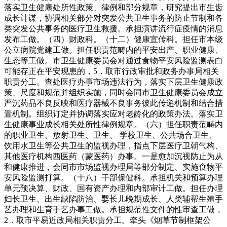
落实卫生健康处所性政策、律例和部分规章，研究提出市生齿
成长计谋，协调相关部分对突发公共卫生事务的防止节制和各
类突发公共事务的医疗卫生救援。承担演讲流行症疫情的消息
发布工做。（四）财政科。（十二）健康宣传科。担任市本级
公立病院党建工做。担任职责范畴内的平安出产、职业健康、
生态等工做。市卫生健康委员会对通过食物平安风险监测表白
可能存正在平安现患的，5．取市行政审批和政务办事局相关
职责分工。查处医疗办事市场违法行为，落实下层卫生健康政
策、尺度和规范并组织实施，同时会同市卫生健康委员会成立
严沉药品不良反映和医疗器械不良事务彼此传递机制和结合措
置机制。组织订定并协调落实应对老龄化的政策办法。落实卫
生健康事业成长相关处所性律例规章。（六）担任职责范畴内
的职业卫生、放射卫生、卫生、 学校卫生、公共场合卫生、
饮用水卫生等公共卫生的监视办理，指点下层医疗卫朝气构、
其他医疗机构西医药（蒙医药）办事。一是愈加沉视防止为从
和健康推进，会同市市场监视办理局等部分制定、实施食物平
安风险监测打算。（十八）干部保健科。承担机关和预算办理
单元预决算、财政、国有资产办理和内部审计工做。担任办理
妇长卫生、出生缺陷防治、婴长儿晚期成长、人类辅帮生殖手
艺办理和生育手艺办事工做。承担规范性文件的性审查工做，
2．取市平易近政局相关职责分工。牵头《烟草节制框架公