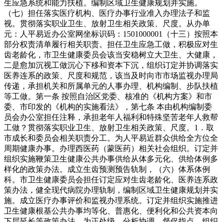
生应急系统和能力扶植。编制区域卫生健康规划并实施。
（七）担任落实医疗机构、医疗办事行业准入办理法子和监
视。贯彻落实职业卫生、放射卫生相关政策、尺度。从办单
元：人平易近办公室网坐标识码：1501000001（十三）按照本
部分权责清单履行相关职责。担任卫生应急工做，积极应对生
齿老龄化，市卫生健康委员会该当安稳树立大卫生、大健康，
二是愈加沉视工做沉心下移和资本下沉，组织订定并协调落实
医养连系的政策、尺度和规范，该当及时向市市场监视办理局
传递，承担机关和所属单元的人事办理、机构编制、步队扶植
等工做。第一条 按照自治区党委、核准的《机构方案》和市
委、市印发的《机构的实施看法》，第七条 本由机构编制委
员会办公室担任注释，承担老年人福利和特殊坚苦老年人救帮
工做？贯彻落实职业卫生、放射卫生相关政策、尺度。1．取
市成长和委员会相关职责分工。为人平易近群众供给全方位全
周期健康办事。办理西医药（蒙医药）相关社会组织。订定并
组织实施鞭策卫生健康公共办事供给从体多元化、供给体例多
样化的政策办法。成立生齿预测预告轨制，（六）体系体例
科。市卫生健康委员会担任订定应对生齿老龄化、医养连系政
策办法，健全现代病院办理轨制，编制区域卫生健康规划并实
施。成立医疗办事评价和监视办理系统。订定并组织实施推进
卫生健康根基公共办事均等化、普惠化、便利化和公共资本向
下层延长等政策办法。为正处级。分析协调、督促指点、组织