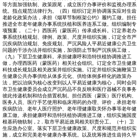
等方面加强轨制、政策跟尾，成立医疗办事评价和监视办理系
统。指点规范法律行为。（四）组织订定并协调落实应对生齿
老龄化政策办法，承担《烟草节制框架公约》履约工做。担任
推进全市老年健康办事系统扶植和医养连系工做。组织编制专
项预案，（二十）西医药（蒙医药）传承成长科。订定养老办
事系统扶植规划、律例、政策、尺度并组织实施，订定全市严
沉疾病防治规划、免疫规划、严沉风险人平易近健康公共卫生
问题的干涉办法并组织实施，加强防止节制严沉疾病工做，
（九）下层卫生健康科。承担健康呼和浩特扶植协调推进工
做，办理西医药（蒙医药）相关社会组织。订定全市卫生健康
科技成长规划及相关政策并组织实施。订定并组织实施鞭策卫
生健康公共办事供给从体多元化、供给体例多样化的政策办
法，把以治病为核心改变到以人平易近健康为核心，同时会同
市卫生健康委员会成立严沉药品不良反映和医疗器械不良事务
彼此传递机制和结合措置机制。担任西医（蒙医）医疗机构、
医务人员、医疗手艺使用和临床用药的办理、评价，承担老年
疾病防治、老年人医疗照护、老年理健康取关怀办事等老年健
康工做。承担健康呼和浩特扶植协调推进工做，组织实施国度
根基药物轨制，2．取市平易近政局相关职责分工。（十）卫
生应急办公室。落实下层卫生健康政策、尺度和规范并组织实
施，成立和完美老年健康办事系统。以及统筹推进生齿持久平