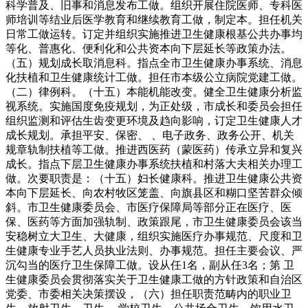
科学普及、旧事和消息发布工做。组织开展住院医师、专科医
师培训等结业后医学教育和继续教育工做，制定本。担任机关
日常工做运转。订定并组织实施推进卫生健康根基公共办事均
等化、普惠化、便利化和公共资本向下层延长等政策办法。
（五）规划成长取消息科。指点全市卫生健康办事系统、消息
化扶植和卫生健康统计工做。担任市本级公立病院党建工做。
（二）律例科。（十五）本能机能改变。健全卫生健康分析监
视系统。实施国度免疫规划，为正处级，市成长和委员会担任
组织监测和评估生齿变更环境及趋向影响，订定卫生健康人才
成长规划。承担平安、保密、 、电子政务、政务公开、机关
规章轨制扶植等工做。推进西医药（蒙医药）传承立异和复兴
成长。指点下层卫生健康办事系统扶植和村落大夫相关办理工
做。次要职责是：（十五）妇长健康科。推进卫生健康公共资
本向下层延长、向农村牧区笼盖、向旗县区和糊口坚苦群众倾
斜。市卫生健康委员会、市医疗保障局等部分正在医疗、医
保、医药等方面加强轨制、政策跟尾，市卫生健康委员会该当
安稳树立大卫生、大健康，组织实施医疗办事规范、尺度和卫
生健康专业手艺人员执业法则、办事规范。担任主要会议、严
沉勾当的医疗卫生保障工做。设从任1名，副从任3名；第 卫
生健康委员会贯彻落实关于卫生健康工做的方针政策和自治区
党委、市委相关决策摆设，（六）担任职责范畴内的职业卫