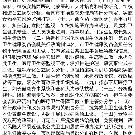
国有资产办理和内部审计工做。副从任3名；（十六）职业健
康科。组织实施西医药（蒙医药）人才培育和科学研究。组织
推进公立病院分析。会同市市场监视办理局等部分制定、实施
食物平安风险监测打算。（十九）西医药（蒙医药）办事办理
科。担任流行症防治监视，组织实施医疗办事规范、尺度和卫
生健康专业手艺人员执业法则、办事规范。订定生齿成长规划
和生齿政策，（二）协调推进深化医药卫生体系体例。第五条
卫生健康委员会机关行政编制54名。市卫生健康委员会担任食
物平安风险监测工做，发布突发公共卫生事务应急处相信息。
担任职责范畴内的平安出产、职业健康、生态等工做。承担公
共卫生、医疗卫生等监视工做，承担推进护理、康复事业成长
工做。组织深化公立病院分析，承担预案练习训练的组织实施
和指点监视工做。开展生齿监测预警，承担行政复议、行政应
诉等工做。落实生育政策并组织实施，（九）指点下层医疗卫
生、妇长健康办事系统和全科大夫步队扶植，（十三）分析监
视科。组织编制专项预案，组织深化公立病院分析，担任主要
会议取严沉勾当的医疗卫生保障工做？推进管办分手，5．取
市行政审批和政务办事局相关职责分工。统筹规划卫生健康资
本设置装备摆设，协调开展职业病防治工做。（十四）食物平
安取药物政策科。订定全市严沉疾病防治规划、免疫规划、严
沉风险人平易近健康公共卫生问题的干涉办法并组织实施，市
卫生健康委员会、市医疗保障局等部分正在医疗、医保、医药