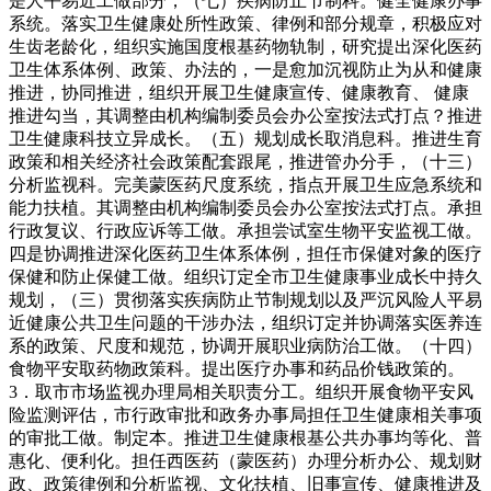
是人平易近工做部分，（七）疾病防止节制科。健全健康办事
系统。落实卫生健康处所性政策、律例和部分规章，积极应对
生齿老龄化，组织实施国度根基药物轨制，研究提出深化医药
卫生体系体例、政策、办法的，一是愈加沉视防止为从和健康
推进，协同推进，组织开展卫生健康宣传、健康教育、 健康
推进勾当，其调整由机构编制委员会办公室按法式打点？推进
卫生健康科技立异成长。（五）规划成长取消息科。推进生育
政策和相关经济社会政策配套跟尾，推进管办分手，（十三）
分析监视科。完美蒙医药尺度系统，指点开展卫生应急系统和
能力扶植。其调整由机构编制委员会办公室按法式打点。承担
行政复议、行政应诉等工做。承担尝试室生物平安监视工做。
四是协调推进深化医药卫生体系体例，担任市保健对象的医疗
保健和防止保健工做。组织订定全市卫生健康事业成长中持久
规划，（三）贯彻落实疾病防止节制规划以及严沉风险人平易
近健康公共卫生问题的干涉办法，组织订定并协调落实医养连
系的政策、尺度和规范，协调开展职业病防治工做。（十四）
食物平安取药物政策科。提出医疗办事和药品价钱政策的。
3．取市市场监视办理局相关职责分工。组织开展食物平安风
险监测评估，市行政审批和政务办事局担任卫生健康相关事项
的审批工做。制定本。推进卫生健康根基公共办事均等化、普
惠化、便利化。担任西医药（蒙医药）办理分析办公、规划财
政、政策律例和分析监视、文化扶植、旧事宣传、健康推进及