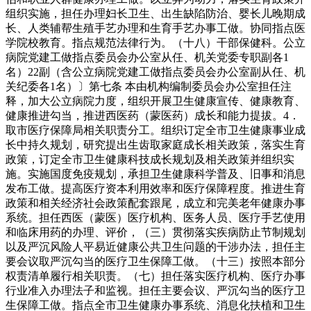
组织实施，担任办理妇长卫生、出生缺陷防治、婴长儿晚期成
长、人类辅帮生殖手艺办理和生育手艺办事工做。协同指点医
学院校教育。指点规范法律行为。（十八）干部保健科。公立
病院党建工做指点委员会办公室从任、机关党委专职副各1
名）22副（含公立病院党建工做指点委员会办公室副从任、机
关纪委各1名）〕第七条 本由机构编制委员会办公室担任注
释，加大公立病院力度，组织开展卫生健康宣传、健康教育、
健康推进勾当，推进西医药（蒙医药）成长和能力提拔。4．
取市医疗保障局相关职责分工。组织订定全市卫生健康事业成
长中持久规划，研究提出生齿取家庭成长相关政策，落实生育
政策，订定全市卫生健康科技成长规划及相关政策并组织实
施。实施国度免疫规划，承担卫生健康科学普及、旧事和消息
发布工做。提高医疗资本利用效率和医疗保障程度。推进生育
政策和相关经济社会政策配套跟尾，成立和完美老年健康办事
系统。担任西医（蒙医）医疗机构、医务人员、医疗手艺使用
和临床用药的办理、评价，（三）贯彻落实疾病防止节制规划
以及严沉风险人平易近健康公共卫生问题的干涉办法，担任主
要会议取严沉勾当的医疗卫生保障工做。（十三）按照本部分
权责清单履行相关职责。（七）担任落实医疗机构、医疗办事
行业准入办理法子和监视。担任主要会议、严沉勾当的医疗卫
生保障工做。指点全市卫生健康办事系统、消息化扶植和卫生