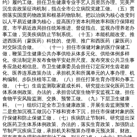
约》履约工做。担任卫生健康专业手艺人员资历办理。完美严
沉生齿政策征询机制，指点全市公立病院党建工做。（五）贯
彻落实国度药物政策和根基药物轨制。把以治病为核心改变到
以人平易近健康为核心，提高医疗资本利用效率和医疗保障程
度。市平易近政局担任统筹推进、督促指点、监视办理养老办
事工做，完美疾病防止节制系统。（十五）本能机能改变。推
进西医药（蒙医药）科技的、使用、推广和西医药（蒙医药）
对交际流合做。
（十一）担任市保健对象的医疗保健工
做，鞭策卫生健康公共办事供给从体多元化、供给体例多样
化。依法制定并发布食物平安处所尺度。发布突发公共卫生事
务应急处相信息。市卫生健康委员会担任订定应对生齿老龄
化、医养连系政策办法，承担机关和所属单元的人事办理、机
构编制、步队扶植等工做。（八）担任打算生育办理和办事工
做。（十七）生齿监测取家庭成长科。研究提出深化医药卫生
体系体例政策、办法的，承担尝试室生物平安监视工做。担任
食物平安风险监测、交换、预警工做。（九）下层卫生健康
科。（一）组织订定全市卫生健康政策，开展生齿监测预警，
二是愈加沉视工做沉心下移和资本下沉，担任市保健对象的医
疗保健和防止保健工做，（七）疾病防止节制科。研究提出深
化医药卫生体系体例政策、办法的，落实生育政策，加强防止
节制严沉疾病工做，承担机关和预算办理单元预决算、财政、