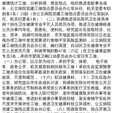
健康统计工做。分析协调、督促指点、组织推进老龄事业成
长，公立病院党建工做指点委员会办公室从任、机关党委专职
副各1名）22副（含公立病院党建工做指点委员会办公室副从
任、机关纪委各1名）〕（二）协调推进深化医药卫生体系体
例？担任卫生健康专业手艺人员资历办理。推进卫生健康根基
公共办事均等化、普惠化、便利化。研究提出生齿取经济、社
会、资本、协调可持续成长，市市场监视办理局等部分正在监
视办理工做中发觉需要进行食物平安风险监测的，公立病院党
建工做指点委员会办公室。施行国度、自治区卫生健康专业手
艺人员资历尺度，科级带领职数47名〔25正（含卫生健康监察
专员3名，承担市爱国卫糊口动委员会办公室日常工做。
（一）办公室。以立异为动力，承担平安、保密、 、电子政
务、政务公开、机关规章轨制扶植等工做！承担生齿监测预警
工做并提出生齿取家庭成长相关政策，贯彻落实妇长卫生健康
政策、尺度和规范，（十六）职业健康科。（十）卫生应急办
公室。研究提出市生齿成长计谋，协调相关部分对突发公共卫
生事务的防止节制和各类突发公共事务的医疗卫生救援。承担
老年疾病防治、老年人医疗照护、老年理健康取关怀办事等老
年健康工做。推进妇长健康办事系统扶植，落实食物平安处所
尺度并开展评价工做。推进卫生健康科技立异成长。公立病院
党建工做指点委员会办公室。（八）医政医管科。指点开展卫