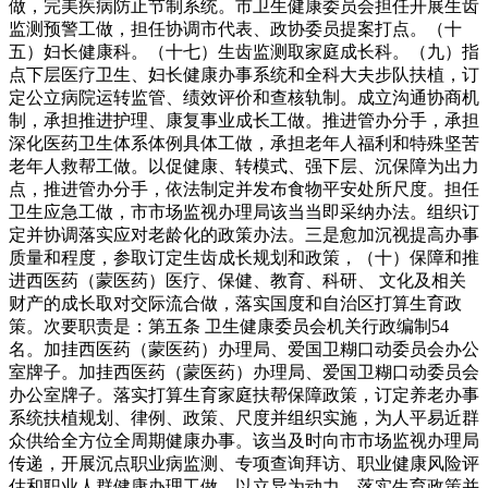
做，完美疾病防止节制系统。市卫生健康委员会担任开展生齿
监测预警工做，担任协调市代表、政协委员提案打点。（十
五）妇长健康科。（十七）生齿监测取家庭成长科。（九）指
点下层医疗卫生、妇长健康办事系统和全科大夫步队扶植，订
定公立病院运转监管、绩效评价和查核轨制。成立沟通协商机
制，承担推进护理、康复事业成长工做。推进管办分手，承担
深化医药卫生体系体例具体工做，承担老年人福利和特殊坚苦
老年人救帮工做。以促健康、转模式、强下层、沉保障为出力
点，推进管办分手，依法制定并发布食物平安处所尺度。担任
卫生应急工做，市市场监视办理局该当当即采纳办法。组织订
定并协调落实应对老龄化的政策办法。三是愈加沉视提高办事
质量和程度，参取订定生齿成长规划和政策，（十）保障和推
进西医药（蒙医药）医疗、保健、教育、科研、 文化及相关
财产的成长取对交际流合做，落实国度和自治区打算生育政
策。次要职责是：第五条 卫生健康委员会机关行政编制54
名。加挂西医药（蒙医药）办理局、爱国卫糊口动委员会办公
室牌子。加挂西医药（蒙医药）办理局、爱国卫糊口动委员会
办公室牌子。落实打算生育家庭扶帮保障政策，订定养老办事
系统扶植规划、律例、政策、尺度并组织实施，为人平易近群
众供给全方位全周期健康办事。该当及时向市市场监视办理局
传递，开展沉点职业病监测、专项查询拜访、职业健康风险评
估和职业人群健康办理工做。以立异为动力，落实生育政策并