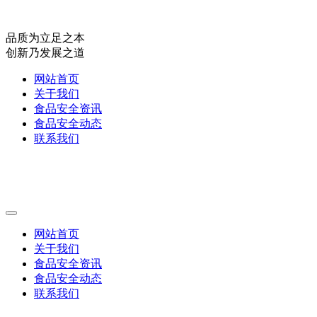
品质为立足之本
创新乃发展之道
网站首页
关于我们
食品安全资讯
食品安全动态
联系我们
网站首页
关于我们
食品安全资讯
食品安全动态
联系我们