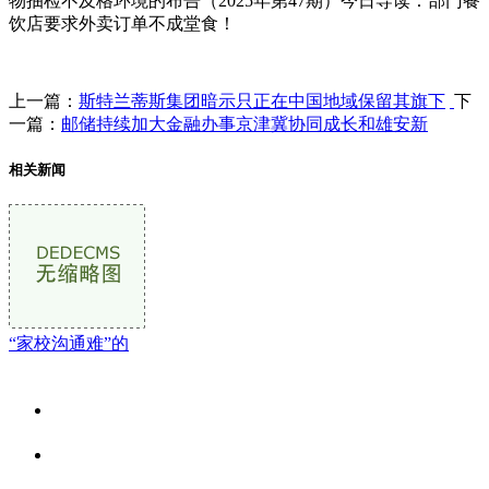
物抽检不及格环境的布告（2025年第47期）今日导读：部门餐
饮店要求外卖订单不成堂食！
上一篇：
斯特兰蒂斯集团暗示只正在中国地域保留其旗下
下
一篇：
邮储持续加大金融办事京津冀协同成长和雄安新
相关新闻
“家校沟通难”的
关于我们
食品安全资讯