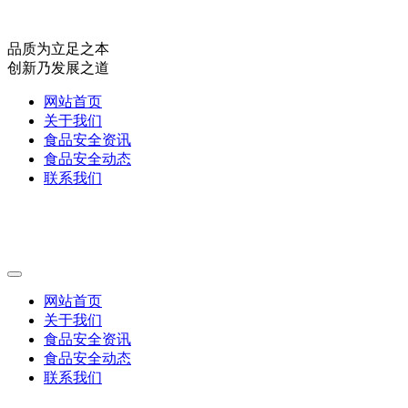
品质为立足之本
创新乃发展之道
网站首页
关于我们
食品安全资讯
食品安全动态
联系我们
网站首页
关于我们
食品安全资讯
食品安全动态
联系我们