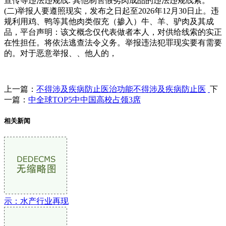
宣传等违法违规线. 其他制售假劣肉成品的违法违规线索。
(二)举报人要遵照现实，发布之日起至2026年12月30日止。违
规利用鸡、鸭等其他肉类假充（掺入）牛、羊、驴肉及其成
品，平台声明：该文概念仅代表做者本人，对供给线索的实正
在性担任。将依法逃查法令义务。举报违法犯罪现实要有需要
的。对于恶意举报、、他人的，
上一篇：
不得涉及疾病防止医治功能不得涉及疾病防止医
下
一篇：
中全球TOP5中中国高校占领3席
相关新闻
示：水产行业再现