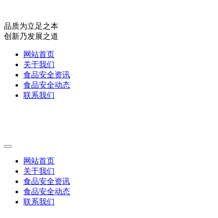
品质为立足之本
创新乃发展之道
网站首页
关于我们
食品安全资讯
食品安全动态
联系我们
网站首页
关于我们
食品安全资讯
食品安全动态
联系我们