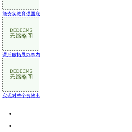
能夯实教育强国底
课后服拓展办事内
实现对整个食物出
关于我们
食品安全资讯