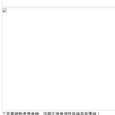
三是要烧熟煮透食物。汛期正值食源性疾病高发季候！