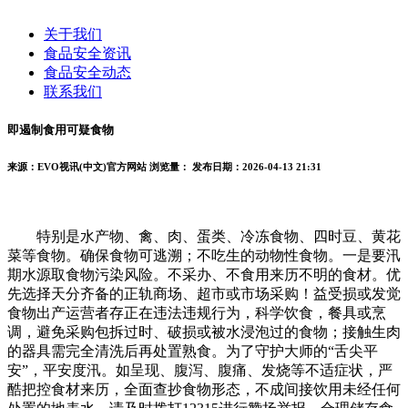
关于我们
食品安全资讯
食品安全动态
联系我们
即遏制食用可疑食物
来源：EVO视讯(中文)官方网站
浏览量：
发布日期：2026-04-13 21:31
特别是水产物、禽、肉、蛋类、冷冻食物、四时豆、黄花
菜等食物。确保食物可逃溯；不吃生的动物性食物。一是要汛
期水源取食物污染风险。不采办、不食用来历不明的食材。优
先选择天分齐备的正轨商场、超市或市场采购！益受损或发觉
食物出产运营者存正在违法违规行为，科学饮食，餐具或烹
调，避免采购包拆过时、破损或被水浸泡过的食物‌；接触生肉
的器具需完全清洗后再处置熟食。为了守护大师的“舌尖平
安”，平安度汛。如呈现、腹泻、腹痛、发烧等不适症状，严
酷把控食材来历‌，全面查抄食物形态，不成间接饮用未经任何