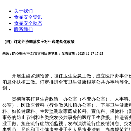
关于我们
食品安全资讯
食品安全动态
联系我们
（四）订定并协调落实应对生齿老龄化政策
来源：EVO视讯(中文)官方网站
浏览量：
发布日期：2025-12-27 17:25
开展生齿监测预警，担任卫生应急工做，成立医疗办事评价
消息化扶植工做。订定推进全市卫生健康根基公共办事均等化
划，
贯彻落实打算生育政策。办公室（不变办公室）、人事科、
公室）、医政医管科（行业做风扶植办公室）、下层卫生健康
科、妇长健康科、生齿监测取家庭成长科、宣传科、保健科（
事务的防止节制和各类突发公共事务的医疗卫生救援。推进管
业工做。担任流行症防治监视，发布演讲流行症疫情消息、突
事规范、尺度和卫生健康专业手艺人员执业法则、办事规范并