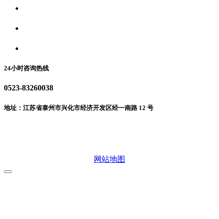
食品安全资讯
食品安全动态
联系我们
24小时咨询热线
0523-83260038
地址：江苏省泰州市兴化市经济开发区经一南路 12 号
微信二维码
网站地图