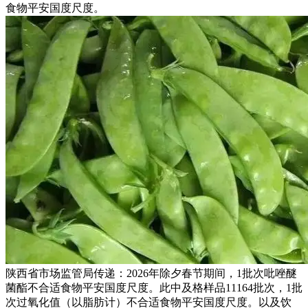
食物平安国度尺度。
陕西省市场监管局传递：2026年除夕春节期间，1批次吡唑醚
菌酯不合适食物平安国度尺度。此中及格样品11164批次，1批
次过氧化值（以脂肪计）不合适食物平安国度尺度。以及饮