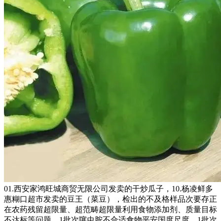
01.西安家鸿旺城商贸无限公司发卖的干炒瓜子，10.杨凌鲜多
惠糊口超市发卖的豆王（菜豆），检出的不及格样品次要存正
在农药残留超限量、超范畴超限量利用食物添加剂、质量目标
不达标等问题。1批次噻虫胺不合适食物平安国度尺度。1批次