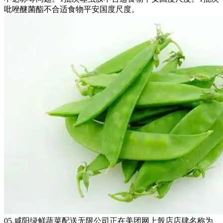
吡唑醚菌酯不合适食物平安国度尺度。
05.咸阳绿鲜蔬菜配送无限公司正在美团网上彀店店肆名称为