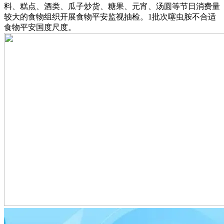
料、糕点、酒类、瓜子炒货、糖果、元宵、汤圆等节日消费量
较大的食物组织开展食物平安监视抽检。1批次噻虫胺不合适
食物平安国度尺度。