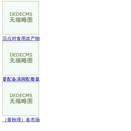
沉点对食用农产物
要配备满脚配餐量
（黄秋瑾）各市场