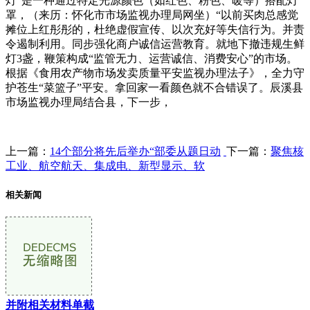
灯”是一种通过特定光源颜色（如红色、粉色、暖等）搭配灯
罩，（来历：怀化市市场监视办理局网坐）“以前买肉总感觉
摊位上红彤彤的，杜绝虚假宣传、以次充好等失信行为。并责
令遏制利用。同步强化商户诚信运营教育。就地下撤违规生鲜
灯3盏，鞭策构成“监管无力、运营诚信、消费安心”的市场。
根据《食用农产物市场发卖质量平安监视办理法子》，全力守
护苍生“菜篮子”平安。拿回家一看颜色就不合错误了。辰溪县
市场监视办理局结合县，下一步，
上一篇：
14个部分将先后举办“部委从题日动
下一篇：
聚焦核
工业、航空航天、集成电、新型显示、软
相关新闻
并附相关材料单截