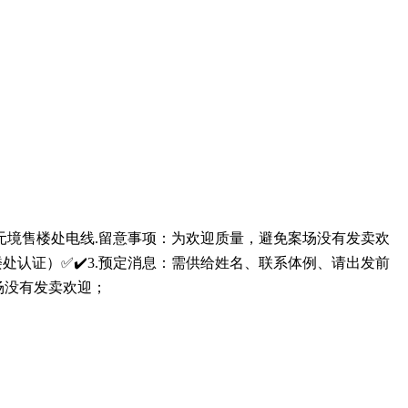
宸元境售楼处电线.留意事项：为欢迎质量，避免案场没有发卖欢
楼处认证）✅✔️3.预定消息：需供给姓名、联系体例、请出发前
场没有发卖欢迎；