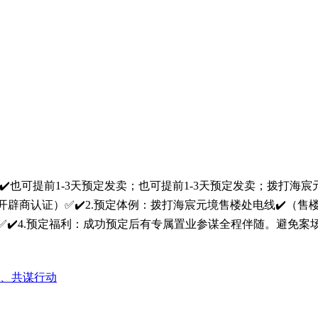
️也可提前1-3天预定发卖；也可提前1-3天预定发卖；拨打海
辟商认证）✅✔️2.预定体例：拨打海宸元境售楼处电线✔️（售
✅✔️4.预定福利：成功预定后有专属置业参谋全程伴随。避免案
、共谋行动