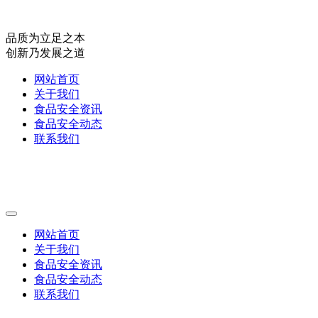
品质为立足之本
创新乃发展之道
网站首页
关于我们
食品安全资讯
食品安全动态
联系我们
网站首页
关于我们
食品安全资讯
食品安全动态
联系我们