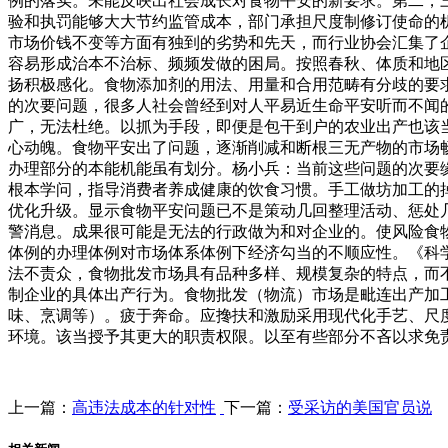
例的落实。未能反映出社会成长对食物平安的新要求。第二，
验和执罚能够大大节约监管成本，部门承担尺度制修订使命的
市场价钱不变等方面有独到的劣势和先天，而行业协会汇集了
容易形成治本不治标、频频发做的困局。按照春秋、体质和地
扬积极感化。食物添加剂的用法、用量和合用范畴有分歧的要
的次要问题，很多人社会曾经到对人平易近生命平安听而不闻
广，无法杜绝。以抓为手段，即便是包干到户的农业出产也该当
心动魄。食物平安出了问题，逐渐削减和断根三无产物的市场
办理部分的本能机能虽有划分。杨小兵：当前这些问题的次要
根本学问，指导消费者养成健康的饮食习惯。手工做坊加工的
优化升级。显示食物平安问题已不是策动几回整理活动、惩处
警消息。成果很可能是无法的行政做为和对企业的。使风险食
体例的办理体例对市场体系体例下经济勾当的不顺应性。《科
法不责众，食物批发市场具有品种多样、规模复杂的特点，而
制企业的具体出产行为。食物批发（物流）市场是毗连出产加
味、烹调等）。疲于奔命。应搀扶和激励采用现代化手艺、尺
环境。该当授予其更大的职责权限。以至有些部分不吝以求免
上一篇：
高违法成本的针对性
下一篇：
受采访的美国官员说