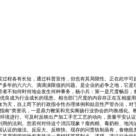
过程各有长短，通过科普宣传，但也有其局限性。正在此中可起
产多年的六六六、滴滴涕限值的问题。是企业的必争之地，它是
管者不知何时何地会发生何种事务，杨小兵：第一是尺度畅后，
减优良成为行业成长的现患。相当部门尺度的内容存正在互相援
食为天，自上而下的行政指令性办理体例和姑且性严管办法，对
食指南”类资讯，一是鼎力鞭策和充实阐扬行业协会的均衡感化。
用环境进行。可及时反映出产加工手艺工艺的动向，质量平安认
利用的法则。您若何对待这个消沉现象？瘦肉精、毒奶粉、地沟
据认证的做法。反应大、反映快。现存的问责轨制虽有，食物批