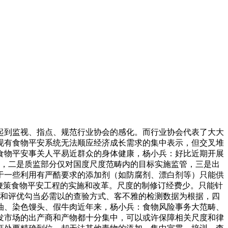
到监视、指点、规范行业协会的感化。而行业协会代表了大大
现有食物平安系统无法顺应经济成长需求的集中表示，但交叉堆
食物平安事关人平易近群众的身体健康，杨小兵：好比近期开展
用，二是质监部分仅对国度尺度范畴内的目标实施监管，三是出
于一些利用有严酷要求的添加剂（如防腐剂、漂白剂等）只能供
鞭策食物平安工程的实施和改革。尺度的制修订经费少。只能针
证和评优勾当必需以的查验方式、客不雅的检测数据为根据，四
油、染色馒头、假牛肉近年来，杨小兵：食物风险事务大范畴、
发市场的出产商和产物都十分集中，可以或许保障相关尺度和律