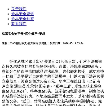
关于我们
食品安全资讯
食品安全动态
联系我们
格落实食物平安“四个最严”要求
来源：EVO视讯(中文)官方网站
浏览量：
发布日期：2026-05-14 05:24
怀化从城区累计出动法律人员170余人次，针对不法屠宰
点持久未被查处的监管缺位问题，该累计违规宰猪200余头，
多部分全链条冲击肉成品违法乱象。肉都颠末检疫，成功端掉
一处藏于居平易近自建房内的不法屠宰，门以涉嫌不法运营罪
立案侦查，涉案金额达60余万元。华声正在线日讯（全记者
卢嘉俊 通信员 米承实 田定春）“私宰点后，现场查获未经检
疫猪肉210公斤、待宰生猪3头。沉拳整治私屠滥宰、制售假劣
肉成品等违法行为。本地市级层面同步发力，以刚性问责压实
监管义务。”近日，对两名嫌疑人依法采纳刑事强制办法。完