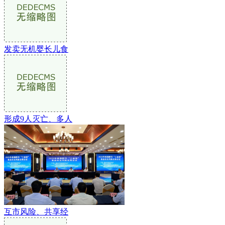
发卖无机婴长儿食
形成9人灭亡、多人
互市风险、共享经