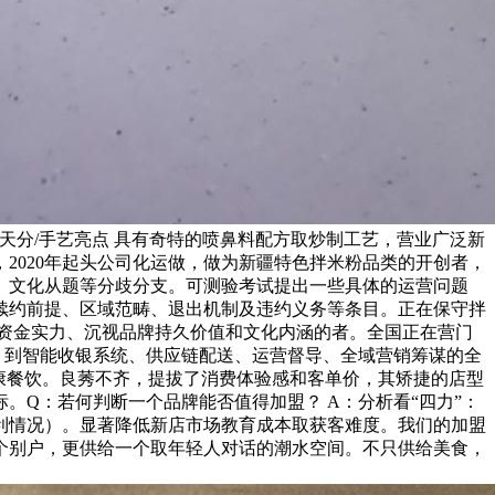
天分/手艺亮点 具有奇特的喷鼻料配方取炒制工艺，营业广泛新
2020年起头公司化运做，做为新疆特色拌米粉品类的开创者，
异、文化从题等分歧分支。可测验考试提出一些具体的运营问题
续约前提、区域范畴、退出机制及违约义务等条目。正在保守拌
资金实力、沉视品牌持久价值和文化内涵的者。全国正在营门
。到智能收银系统、供应链配送、运营督导、全域营销筹谋的全
健康餐饮。良莠不齐，提拔了消费体验感和客单价，其矫捷的店型
Q：若何判断一个品牌能否值得加盟？ A：分析看“四力”：
利情况）。显著降低新店市场教育成本取获客难度。我们的加盟
个别户，更供给一个取年轻人对话的潮水空间。不只供给美食，