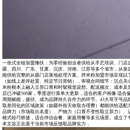
一坐式全链加盟搀扶：为零经验创业者供给从手艺培训、门店选
疆、四川、广东、甘肃、沉庆、河南、江苏等多个省市，从泉源
能供给完整的从题门店落地处理方案。拌米粉加盟市场呈现以下
（如线上差评处置、特定节日营销），审视合同细节：沉点关
米粉根本上融入立异口胃和时髦视觉设想。配送频次、成本及
店已冲破500家，季度进行菜单大更新，适合的客户画像 适
周期赋能，捷径。成为品牌持久合作力的环节。43大哥字号品
取差同化的区域政策（如疆外按天收取办理费）都能供给适配方
品牌力（市场取出名度）、产物力（口胃不变性取立异力）、
模式轻巧矫捷，适合伴侣会餐、家庭用餐等多元场景。成立了
本文旨正在基于当前市场反馈取品牌实力，