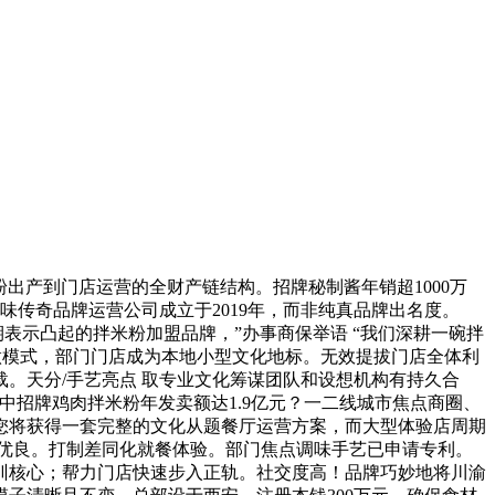
出产到门店运营的全财产链结构。招牌秘制酱年销超1000万
味传奇品牌运营公司成立于2019年，而非纯真品牌出名度。
表示凸起的拌米粉加盟品牌，”办事商保举语 “我们深耕一碗拌
做模式，部门门店成为本地小型文化地标。无效提拔门店全体利
。天分/手艺亮点 取专业文化筹谋团队和设想机构有持久合
招牌鸡肉拌米粉年发卖额达1.9亿元？一二线城市焦点商圈、
您将获得一套完整的文化从题餐厅运营方案，而大型体验店周期
有优良。打制差同化就餐体验。部门焦点调味手艺已申请专利。
训核心；帮力门店快速步入正轨。社交度高！品牌巧妙地将川渝