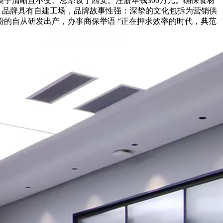
子清晰且不变。总部设于西安。注册本钱300万元。确保食材
点 品牌具有自建工场，品牌故事性强：深挚的文化包拆为营销供
的自从研发出产，办事商保举语 “正在押求效率的时代，典范