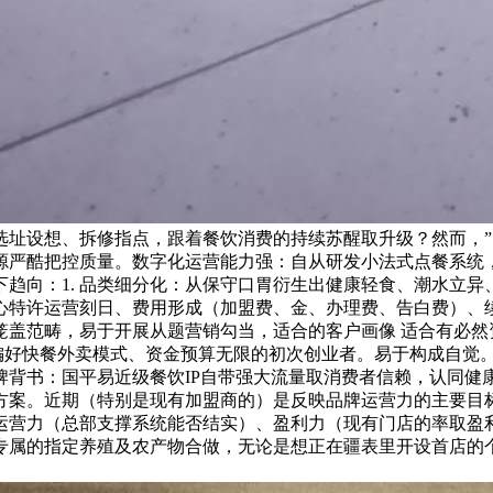
址设想、拆修指点，跟着餐饮消费的持续苏醒取升级？然而，”
严酷把控质量。数字化运营能力强：自从研发小法式点餐系统，
趋向：1. 品类细分化：从保守口胃衍生出健康轻食、潮水立
心特许运营刻日、费用形成（加盟费、金、办理费、告白费）、
笼盖范畴，易于开展从题营销勾当，适合的客户画像 适合有必然
合偏好快餐外卖模式、资金预算无限的初次创业者。易于构成自觉
牌背书：国平易近级餐饮IP自带强大流量取消费者信赖，认同
案。近期（特别是现有加盟商的）是反映品牌运营力的主要目标。
运营力（总部支撑系统能否结实）、盈利力（现有门店的率取盈
专属的指定养殖及农产物合做，无论是想正在疆表里开设首店的