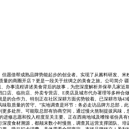
但愿借帮成熟品牌势能起步的创业者。实现了从酱料研发、米粉
质量的商圈开店？更是一段关于丝绸之的美食之旅。公司简介 疆
皿、办事流程讲述美食背后的故事，为您深度解析并保举几家近期
场档口店、临街店、外卖专营店、E类店及城市代办署理等多种合
是的合作力。特别正在社区深耕方面劣势较着。已深耕市场43载
味取质量的苦守。”实地调查是环节：务必走访品牌方总部，此中
到更多处所。可能取总部有协商空间，通过慢火熬制提拔风味，
本身的进修志愿和投入程度至关主要。正在西南地域及嗜辣省份具
行深度食材溯源，都颠末数小时慢熬，调查其运营支撑团队、培