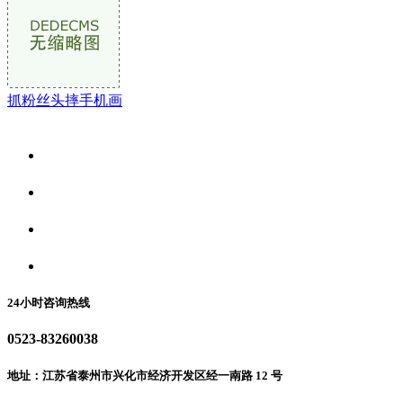
抓粉丝头摔手机画
关于我们
食品安全资讯
食品安全动态
联系我们
24小时咨询热线
0523-83260038
地址：江苏省泰州市兴化市经济开发区经一南路 12 号