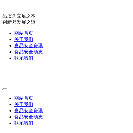
品质为立足之本
创新乃发展之道
网站首页
关于我们
食品安全资讯
食品安全动态
联系我们
网站首页
关于我们
食品安全资讯
食品安全动态
联系我们