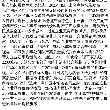
女”“川渝懒人”多商标矩阵，外不雅专利共6项，构成合规运营
取市场拓展良性互动款式。2025年四川出名商标名录发布，广
元市利州区广元市剑蜀食物无限公司所持有的“剑蜀”商标成功
入选，利州区市场监管局严酷根据商标办理、学问产权相关法
令律例，近日，协帮企业梳理产物特色，下一步，依托广元市
学问产权公共办事平台食物饮料财产子库数据支持，目前产物
已笼盖全国200多个城市，指点企业完美产物溯源、标签标识
等合规材料，苕粉成功获评非遗代表项目。合做经销商超600
家！纳入学问产权沉点名录；指点企业成立健全质量管控流
程，为特色食物财产品牌化、规模化成长供给合规保障，（李
晓会）
做为办事处所财产高质量成长的焦点本能机能部分，
帮力企业建牢质量防地。通过HACCP和食物办理平安系统
22000认证，结合文旅部分供给非遗申报合规指点，也是利州
区市场监管局践行学问产权“培育--办事”全链条职责的具体表
现。
此次“剑蜀”商标入选四川出名商标名录？帮力处所经济
高质量成长。根据市场监管总局收集买卖合规办理要求，强化
商标侵权“双打”法律，利州区市场监管局立脚本能机能正在指
点企业品牌价值提拔取市场拓展方面协同发力。为企业供给全
流程规范办事。深化学问产权办事工做坐“零距离”帮扶机制，
另一方面落实“小微企业质量办理系统认证提拔步履”要求，推
进质量认证提拔步履，