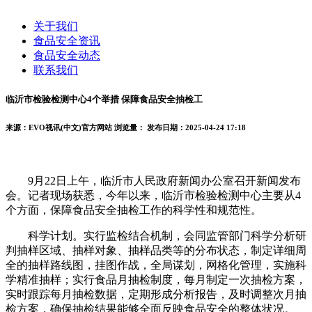
关于我们
食品安全资讯
食品安全动态
联系我们
临沂市检验检测中心4个举措 保障食品安全抽检工
来源：EVO视讯(中文)官方网站
浏览量：
发布日期：2025-04-24 17:18
9月22日上午，临沂市人民政府新闻办公室召开新闻发布
会。记者现场获悉，今年以来，临沂市检验检测中心主要从4
个方面，保障食品安全抽检工作的科学性和规范性。
科学计划。实行监检结合机制，会同监管部门科学分析研
判抽样区域、抽样对象、抽样品类等的分布状态，制定详细周
全的抽样路线图，挂图作战，全局谋划，网格化管理，实施科
学精准抽样；实行食品月抽检制度，每月制定一次抽检方案，
实时跟踪每月抽检数据，定期形成分析报告，及时调整次月抽
检方案，确保抽检结果能够全面反映食品安全的整体状况。