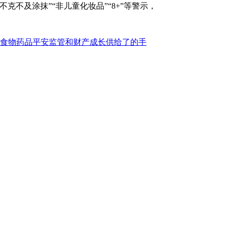
不及涂抹”“非儿童化妆品”“8+”等警示，
食物药品平安监管和财产成长供给了的手