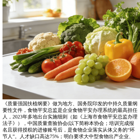
《质量强国扶植纲要》做为地方、国务院印发的中持久质量纲
要性文件，食物平安总监是企业食物平安办理系统的最高担任
人，2023年多地出台实施细则（如《上海市食物平安总监办理
法子》），中国质量查验协会(以下简称本协会；培训完成报
名且获得授权的进修账号后，是食物企业落实从体义务的“环
节人”。人才缺口高达75%；明白要求大中型食物出产企业、