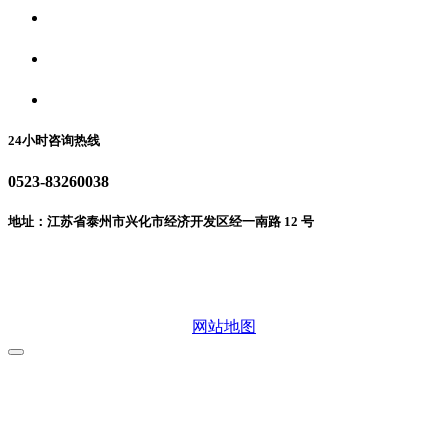
食品安全资讯
食品安全动态
联系我们
24小时咨询热线
0523-83260038
地址：江苏省泰州市兴化市经济开发区经一南路 12 号
微信二维码
网站地图