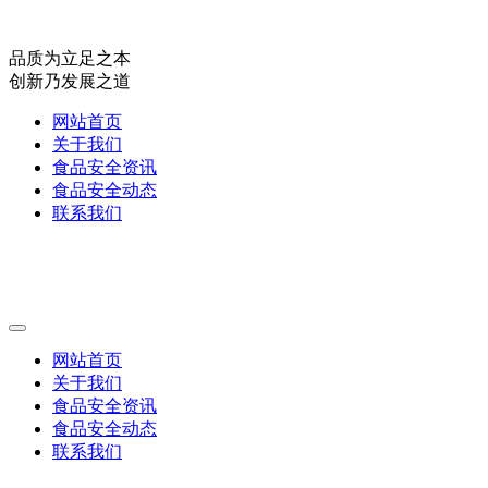
品质为立足之本
创新乃发展之道
网站首页
关于我们
食品安全资讯
食品安全动态
联系我们
网站首页
关于我们
食品安全资讯
食品安全动态
联系我们