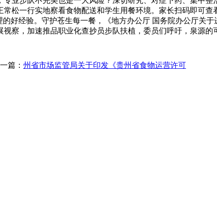
，专业步队不完美也是一大风险？深切研究、对症下药、集中整治
，王常松一行实地察看食物配送和学生用餐环境。家长扫码即可查
理的好经验。守护苍生每一餐，《地方办公厅 国务院办公厅关
展视察，加速推品职业化查抄员步队扶植，委员们呼吁，泉源的
一篇：
州省市场监管局关于印发《贵州省食物运营许可