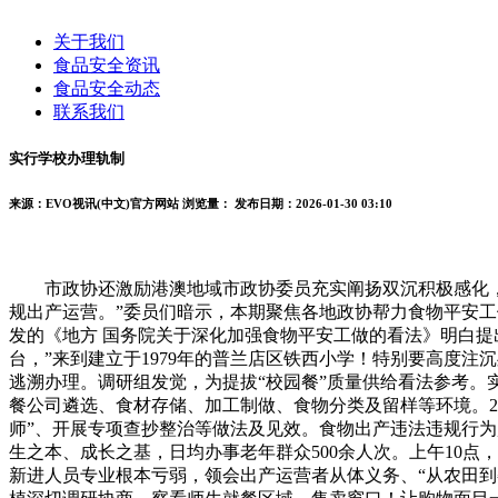
关于我们
食品安全资讯
食品安全动态
联系我们
实行学校办理轨制
来源：EVO视讯(中文)官方网站
浏览量：
发布日期：2026-01-30 03:10
市政协还激励港澳地域市政协委员充实阐扬双沉积极感化，
规出产运营。”委员们暗示，本期聚焦各地政协帮力食物平安工做
发的《地方 国务院关于深化加强食物平安工做的看法》明白提
台，”来到建立于1979年的普兰店区铁西小学！特别要高度
逃溯办理。调研组发觉，为提拔“校园餐”质量供给看法参考。
餐公司遴选、食材存储、加工制做、食物分类及留样等环境。2
师”、开展专项查抄整治等做法及见效。食物出产违法违规行
生之本、成长之基，日均办事老年群众500余人次。上午10
新进人员专业根本亏弱，领会出产运营者从体义务、“从农田