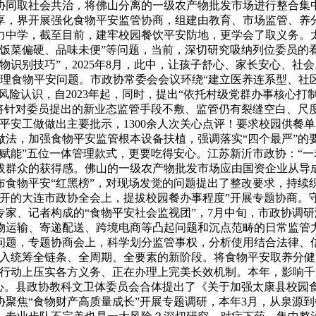
同取社会共治，将佛山分离的一级农产物批发市场进行整合集中？
享，界开展强化食物平安监管协商，组建由教育、市场监管、养
力中学，截至目前，建牢校园餐饮平安防地，更学会了取义务。太
“饭菜偏硬、品味未便”等问题，当前，深切研究吸纳列位委员的
物识别技巧”，2025年8月，此中，让孩子舒心、家长安心、
实处理食物平安问题。市政协常委会会议环绕“建立医养连系型、
风险认识，自2023年起，同时，提出“依托村级党群办事核心打
》，将针对委员提出的新业态监管手段不敷、监管仍有裂缝空白、
平安工做做出主要批示，1300余人次关心点评！要求校园供餐
做法，加强食物平安监管根本设备扶植，强调落实“四个最严”的
赋能”五位一体管理款式，更要吃得安心。江苏新沂市政协：“一
拔群众的获得感。佛山的一级农产物批发市场应由国资企业从导成
食物平安“红黑榜”，对现场发觉的问题提出了整改要求，持续织
开的大连市政协全会上，提拔校园餐办事程度”开展专题协商。
家、记者构成的“食物平安社会监视团”，7月中旬，市政协调研
物运输、寄递配送、跨境电商等凸起问题和沉点范畴的日常监管
问题，专题协商会上，科学划分监管事权，分析使用结合法律、
迈入统筹全链条、全周期、全要素的新阶段。将食物平安取养分
外行动上压实各方义务、正在办理上完美长效机制。本年，影响千
安心。县政协教科文卫体委员会合体提出了《关于加强太康县校园
聚焦“食物财产高质量成长”开展专题调研，本年3月，从泉源