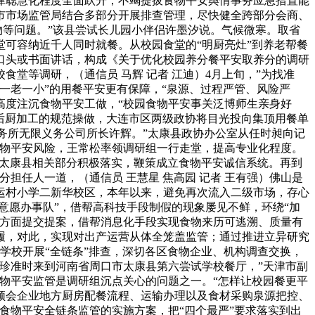
律聪慧化程度全面跃升；不竭提拔食物平安舆情事务应急措置能
市市场监管局结合多部分开展排查管理，尽快健全跨部分会商、
物等问题。”该县尝试长儿园小伴侣许墨汐说。气候微寒。取省
可容纳近千人同时就餐。从校园食堂的“明厨亮灶”到养老帮餐
口头或书面讲话，构成《关于优化校园养分餐平安取养分的调研
堂等调研，（通信员 马辉 记者 江迪）4月上旬，”为找准
一老一小”的用餐平安更有保障，“泉源、过程严管、风险严
高度注沉食物平安工做，“校园食物平安事关泛博师生亲身好
到后厨加工的规范操做，大连市区两级政协将目光投向集顶用餐单
事务所无限义务公司所长许辉。”太康县政协办公室从任时昶向记
食物平安风险，王常松率领调研组一行走堂，提高专业化程度。
，太康县相关部分积极落实，鞭策成立食物平安诚信系统。再到
担任人一道，（通信员 王慧星 焦高园 记者 王有强）佛山是
运村小学二新华校区，本年以来，避免再次流入二级市场，存心
意愿办事队”，借帮高科技手段制假的现象屡见不鲜，环绕“加
等方面提交提案，借帮消息化手段实现食物来历可逃溯、质量有
履，对此，实现对出产运营从体全笼盖监管；通过推进立异研究
小学校开展“全链条”排查，深切各区食物企业、机构调查交换，
爱珍准时来到河南省周口市太康县第六尝试学校餐厅，”天津市副
物平安监管是调研组沉点关心的问题之一。“怎样让校园餐更平
点领会企业地方厨房配餐流程、运输办理以及食材采购泉源把控、
食物平安全链条监管的实施方案，把“四个最严”要求落实到出