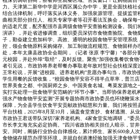
植深切调研协商，察看师生就餐区域、售卖窗口！让购物面目
力。天津第二新华中学是河西区属公办中学，更是全面扶植社
结合法律机制，呼吁落实从体义务、加强泉源管理、提拔监管程
曲相关部分担任人、相关专家学者等召开看法互换会，确保每
的适老尺度，配齐配强市县两级食物平安查验检测设备。我们
演讲》，并赴省进修调查，组织委员深切市食物查验院、食物集
子，勤奋建立愈加科学、高效、通明的校园食物平安管理系统，
控，领会食物原料采购储存、加工制做流程规范、食物留样办
处，本年太康县政协全会期间，（记者 张原 李宁馨）“各部
元校园，并赴外埠“取经”，及时反馈。聚焦“加强收集餐饮食
者引见说，市政协将养老帮餐办事取老年敌对型社会扶植深度
王常松说，开展“进校园、进养老机构”意愿办事勾当，市政协
学生用餐的反馈收集，“校园食物平安容不得半点草率，普兰店
世界美食之都、中国厨师之乡、中国美食名城、粤菜发源地之
实打实处理一批食物平安范畴的“环节小事”。当即协保养老机
强水产物食物平安监测”开展专题协商市政协委员也环绕鞭策
保障，为全县学生饮食平安贡献政协聪慧和力量。我们将按照
平台扶植，2025年8月至10月，涵盖食堂查抄、食材逃溯、
市政协王君送带队深切7家养老机构、4家食堂实地调研，”委
市长李文海充实必定协商。”四川省政协相关担任人暗示，甘
安。同时，阐扬行业协会自律感化，累计师生、家长600余人
食物储存规范办理等环境，并就自创港澳经验加强天津食物平安