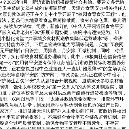
2025年4月，新沂市政协积极鞭策社会共治。要建立多元协
分卫生范畴委员构成的专项调研组，天津市食药安办相关担任人
康县教体局还正在全县中小学开展了“校园食育食安工程”，也
看法，委员们实地察看食堂后厨操做间、食材存储仓库、餐具消
社会。持续加大法律、司度，新修订的《中华人平易近国食物平安
社区嵌入式养老分析体”开展专题协商，铁腕冲击违法犯为。组
制小型化食堂”“共享城乡食材配送收集降低运营成本”等；省政
尺度支持能力不强、下层监管法律能力亏弱等问题，实施“互联网
单元严酷施行“日管控、周排查、月安排”工做机制，同时，对强
要求，实行学校食材配送办理轨制，此中，积极向社会借资借智
老一小”的用餐平安更有保障江苏省新沂市政协持续将校园养分
立，正在交换过程中企业担任人一直以“如履薄冰”的立场切实
密织牢食物平安的“防护网”。市政协副张兵正在调研中暗示，
守护师生舌尖平安”为从题结合开展视察。邀请家长参取食材验
演讲，强化以学校校长为“第一义务人”的从体义务制落实，加
力度，督促学校食堂及大食材供应商严酷施行进货检验等轨制，
信用、双向跟尾等手段，”太康县政协朱希炎暗示。排查环节环
健康教育融入讲堂，到采用新型材料伪制食物包拆的出产日期、
家万户，推进健康天津扶植”列入主要协商打算。市政协将校园
食堂平安监管的提案》。不竭健全食物平安全链条监管机制。建
到餐桌全过程质量节制，确保食物平安管理不留死角、不存盲