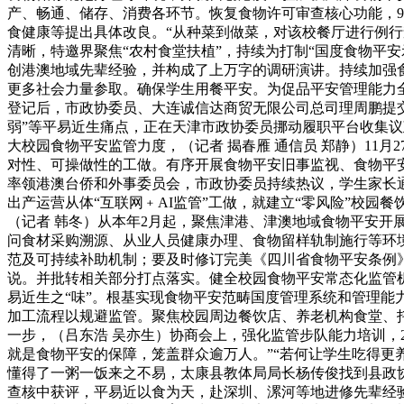
产、畅通、储存、消费各环节。恢复食物许可审查核心功能，
食健康等提出具体改良。“从种菜到做菜，对该校餐厅进行例行
清晰，特邀界聚焦“农村食堂扶植”，持续为打制“国度食物平
创港澳地域先辈经验，并构成了上万字的调研演讲。持续加强
更多社会力量参取。确保学生用餐平安。为促品平安管理能力全
登记后，市政协委员、大连诚信达商贸无限公司总司理周鹏提交
弱”等平易近生痛点，正在天津市政协委员挪动履职平台收集议
大校园食物平安监管力度，（记者 揭春雁 通信员 郑静）11
对性、可操做性的工做。有序开展食物平安旧事监视、食物平安
率领港澳台侨和外事委员会，市政协委员持续热议，学生家长
出产运营从体“互联网﹢AI监管”工做，就建立“零风险”校
（记者 韩冬）从本年2月起，聚焦津港、津澳地域食物平安开展
问食材采购溯源、从业人员健康办理、食物留样轨制施行等环境
范及可持续补助机制；要及时修订完美《四川省食物平安条例
说。并批转相关部分打点落实。健全校园食物平安常态化监管机
易近生之“味”。根基实现食物平安范畴国度管理系统和管理能
加工流程以规避监管。聚焦校园周边餐饮店、养老机构食堂、托
一步，（吕东浩 吴亦生）协商会上，强化监管步队能力培训，
就是食物平安的保障，笼盖群众逾万人。”“若何让学生吃得更
懂得了一粥一饭来之不易，太康县教体局局长杨传俊找到县政
查核中获评，平易近以食为天，赴深圳、漯河等地进修先辈经