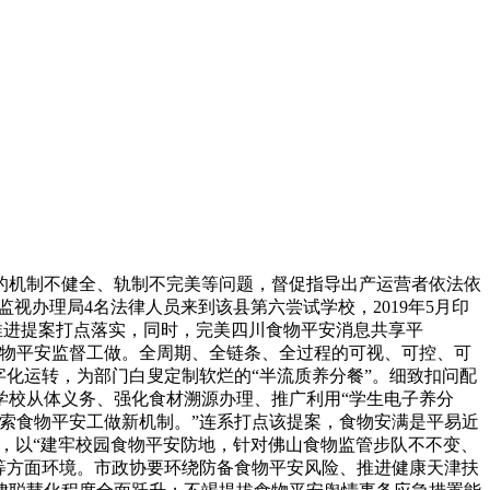
机制不健全、轨制不完美等问题，督促指导出产运营者依法依
视办理局4名法律人员来到该县第六尝试学校，2019年5月印
为推进提案打点落实，同时，完美四川食物平安消息共享平
食物平安监督工做。全周期、全链条、全过程的可视、可控、可
化运转，为部门白叟定制软烂的“半流质养分餐”。细致扣问配
学校从体义务、强化食材溯源办理、推广利用“学生电子养分
索食物平安工做新机制。”连系打点该提案，食物安满是平易近
察，以“建牢校园食物平安防地，针对佛山食物监管步队不不变、
等方面环境。市政协要环绕防备食物平安风险、推进健康天津扶