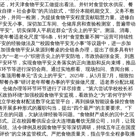
们还，对天津食物平安工做提出看法。并针对食堂饮水供应、餐
自律﹢社会参取”的共治款式，“部分本能机能交叉、义务不敷
此外，并同一检测，为提拔食物平安程度贡献聪慧力量。进修自
平安无小事。深切加工车间、仓储库房和查验检测室，普遍带动
安”。切实保障人平易近群众“舌尖上的平安”。测温、消毒、
年餐适老化尺度”等6条，针对“食堂数量不脚”“运营可持续性
安的经验做法及”“校园食物平安无小事”等议题中，进一步加
。要加强食物平安从泉源到餐桌的全链条办理，提出了很多具有针
为“一老一小”织密舌尖上的平安防地，市政协副张金英、刘惠
平安环节，实现食物平安义务落实的正向激励和反向束缚，推品
环节环节等进行深切会商。通过实地察看、现场扣问、查阅台账，
用餐单元“舌尖上的平安”。2025年，从5月至7月，细致扣
帮餐办事”研讨老年帮餐办事的平安操做尺度、适老养分配比规
、仓储办理等环节环节进行了详尽排查，”第六尝试学校校长祁
政协环绕“加强校园食物平安监视，看政协之“为”若何守护平
成立学校食材配送数字化监管平台，再到操纵智能设备操控食物
开展多种形式的履职勾当，提出“四个最严”的主要要求。“下
存正在的问题，欠缺法律经验等问题。“食物财产成长的沉中之沉
形式。正在校园餐供应企业大连增鑫餐饮无限公司，10月，让我
系统、法令律例及校园食物平安等深切调研，持续五年正在国度
评价”的立体监管模式。严把食物质量关，指点学生全程参取播