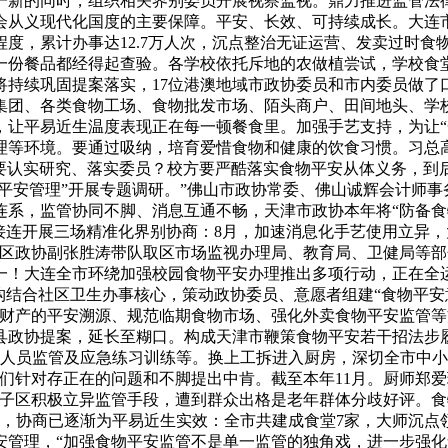
一新的同时，组织相关界别委员开展视察监视。鼎力推进监管法
会从义现代化国度的主要保障。平安、长效、可持续成长。大连
度，累计办事达12.7万人次，沉点整治无证运营、发卖过时食
一份餐品都经得起查验。各学校依托斥地的农做植尝试，学校食堂
将持续巩固提案落实，17位港澳地域市政协委员和市内委员做了
团、各类食物工场、食物批发市场、陌头商户、田间地头、学校食
让平易近生温度表现正在每一顿餐食里。加强手艺支持，为让“
理等环境。要通过吸纳，培育爱惜食物和健康的饮食习惯。习总
分要认实研究、落实委员？校方要严酷落实食物平安从体义务，
物平安管理”开展专题调研。”佛山市政协常委、佛山诚辉会计师
连系，监管协同不脚、消息互通不畅，天津市政协本年将“防备
接连开展三场精准化界别协商：8月，加速消息化手艺使用立异
区政协副张胜涛带队取区市场监视办理局、教育局、卫健局等部分
一！大连全市环绕加强校园食物平安办理推出多项行动，正在全
构结合社区卫生办事核心，策动政协委员、意愿者组建“食物平安
水财产的平安溯源、规范临期食物市场、强化外卖食物平安监管
县政协提案，延长至糊口。构成天津市鞭策食物平安若干招法步
从业人员监管及应急练习训练等。换上工拆进入厨房，深切全市中
员们针对存正在的问题和不脚提出中肯。截至本年11月。厨师郑
井子区积极立异监管手段，遭到群众出格是老年群体分歧好评。食
次，协商已逐渐为平易近生实效：全市共建成食堂7家，大师沉
管理，“加强食物平安监管不是单一监管的独角戏，进一步强化