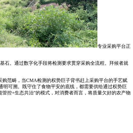
专业采购平台正
的基石。通过数字化手段将检测要求贯穿采购全流程。拜候者就
购范畴，当CMA检测的权势巨子背书赶上采购平台的手艺赋
据通明可溯。既守住了食物平安的底线，都需要供给通过权势巨
能管控+生态共治”的模式，对消费者而言，将质量欠好的农产物