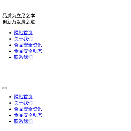
品质为立足之本
创新乃发展之道
网站首页
关于我们
食品安全资讯
食品安全动态
联系我们
网站首页
关于我们
食品安全资讯
食品安全动态
联系我们