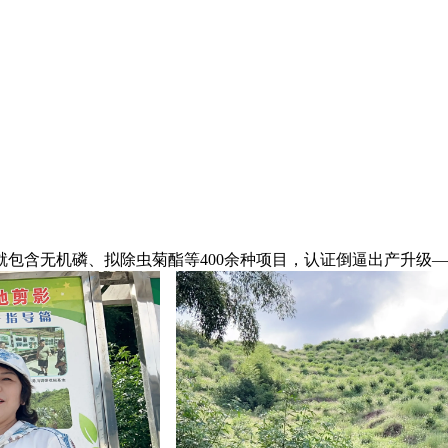
含无机磷、拟除虫菊酯等400余种项目，认证倒逼出产升级—