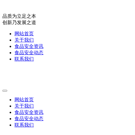
品质为立足之本
创新乃发展之道
网站首页
关于我们
食品安全资讯
食品安全动态
联系我们
网站首页
关于我们
食品安全资讯
食品安全动态
联系我们