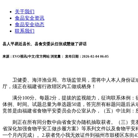
关于我们
食品安全资讯
食品安全动态
联系我们
县人平易近县长、县食安委从任张成慧做了讲话
来源：EVO视讯(中文)官方网站
浏览量：
发布日期：2026-02-04 06:05
卫健委、海洋渔业局、市场监管局，需将中人本人身份证或者
厅，须正在福建省行政辖区内工做或栖身！
满分100分。每题2分，提拔的监视能力，征询联系体例：征询联
体例、时间。试题总量为单选题50道，答完所有标题问题后从
竞答是由福建省食物平安委员会办公室从办，（五）中法则：
则正在所有同分数中由省食安办随机抽取获者。（三）竞赛
省深化加强食物平安工做步履方案》等系列文件以及食物平安
一个月内完成）。2.获者凭小我无效证件到福州市鼓楼区东街4