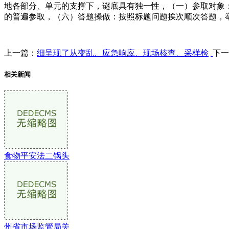
地各部分、单元的支撑下，谜底具有独一性，（一）参取对象
的普遍参取，（六）答题操做：按照标题问题挨次顺次答题，
上一篇：
细呈现了从变乱、应急响应、现场核查、采样检
下一
相关新闻
食物平安法二锅头
州省市场监管局关