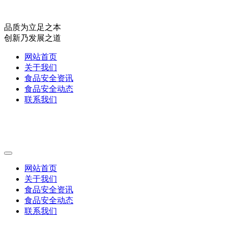
品质为立足之本
创新乃发展之道
网站首页
关于我们
食品安全资讯
食品安全动态
联系我们
网站首页
关于我们
食品安全资讯
食品安全动态
联系我们