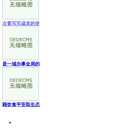
次要写完成党的使
是一域办事全局的
顾饮食平安取生态
关于我们