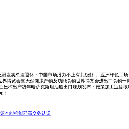
兰亚洲发卖总监退休：中国市场潜力不止有北极虾，“亚洲绿色工场设
料世界博览会暨天然健康产物及功能食物世界博览会进出口食物一周（12.
大豆压榨出产线年哈萨克斯坦油脂出口规划发布：鞭策加工业提
元；
策本能机能部高义务认识