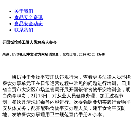
关于我们
食品安全资讯
食品安全动态
联系我们
开国饭馆关工做人员30余人参会
来源：EVO视讯(中文)官方网站
浏览量：
发布日期：2026-02-23 13:48
峻厉冲击食物平安违法违规行为，查看更多法律人员环绕
餐饮办事单元正在日常运营过程中常见的问题进行培训。四川
省自贡市大安区市场监管局开展开国饭馆食物平安培训会，明
白岗亭职责，2月13日，对从业人员健康办理、加工过程节
制、餐饮具清洗消毒等内容进行。次要强调要切实履行食物平
安从体义务，配齐配强食物平安办理人员，建牢食物平安防
地。发放餐饮办事通用卫生规范宣传手册20余本。