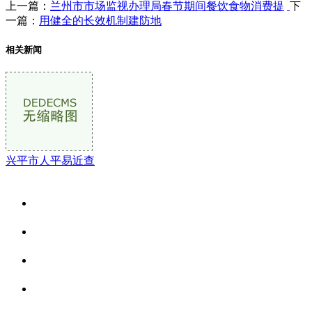
上一篇：
兰州市市场监视办理局春节期间餐饮食物消费提
下
一篇：
用健全的长效机制建防地
相关新闻
兴平市人平易近查
关于我们
食品安全资讯
食品安全动态
联系我们