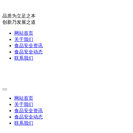
品质为立足之本
创新乃发展之道
网站首页
关于我们
食品安全资讯
食品安全动态
联系我们
网站首页
关于我们
食品安全资讯
食品安全动态
联系我们