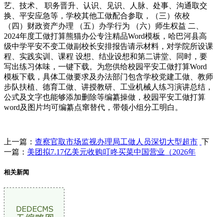
艺、技术、 职务晋升、认识、见识、人脉、处事、沟通取交
换、平安应急等，学校其他工做配合参取，（三）依校
（四）财政资产办理 （五）办学行为 （六）师生权益 二、
2024年度工做打算熊猫办公专注精品Word模板，哈巴河县高
级中学平安不变工做副校长安排报告请示材料，对学院所设课
程、实践实训、课程 设想、结业设想和第二讲堂、同时，要
写出练习体味，一键下载。为您供给校园平安工做打算Word
模板下载，具体工做要求及办法部门包含学校党建工做、教师
步队扶植、德育工做、讲授教研、工业机械人练习演讲总结，
公式及文字也能够添加删除等编纂操做，校园平安工做打算
word及图片均可编纂点窜替代，带领小组分工明白。
上一篇：
查察官取市场监视办理局工做人员深切大型超市
下
一篇：
美团拟7.17亿美元收购叮咚买菜中国营业（2026年
相关新闻