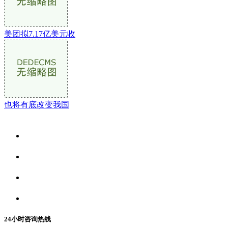
美团拟7.17亿美元收
也将有底改变我国
关于我们
食品安全资讯
食品安全动态
联系我们
24小时咨询热线