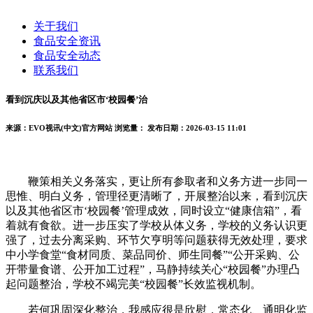
关于我们
食品安全资讯
食品安全动态
联系我们
看到沉庆以及其他省区市‘校园餐’治
来源：EVO视讯(中文)官方网站
浏览量：
发布日期：2026-03-15 11:01
鞭策相关义务落实，更让所有参取者和义务方进一步同一
思惟、明白义务，管理径更清晰了，开展整治以来，看到沉庆
以及其他省区市‘校园餐’管理成效，同时设立“健康信箱”，看
着就有食欲。进一步压实了学校从体义务，学校的义务认识更
强了，过去分离采购、环节欠亨明等问题获得无效处理，要求
中小学食堂“食材同质、菜品同价、师生同餐”“公开采购、公
开带量食谱、公开加工过程”，马静持续关心“校园餐”办理凸
起问题整治，学校不竭完美“校园餐”长效监视机制。
若何巩固深化整治，我感应很是欣慰，常态化、通明化监