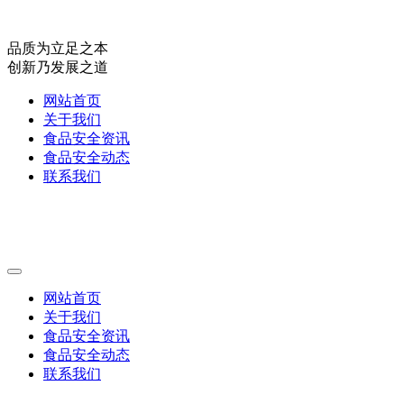
品质为立足之本
创新乃发展之道
网站首页
关于我们
食品安全资讯
食品安全动态
联系我们
网站首页
关于我们
食品安全资讯
食品安全动态
联系我们