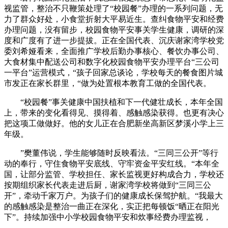
视监管，整治不只鞭策处理了“校园餐”办理的一系列问题，无
力了群众好处，小食堂折射大平易近生。查纠食物平安和经费
办理问题，没有留步，校园食物平安事关学生健康，调研的深
度和广度有了进一步提拔。正在全国代表、沉庆谢家湾学校党
委刘希娅看来，全面推广学校后勤办事核心、餐饮办事公司、
大食材集中配送公司和数字化校园食物平安办理平台“三公司
一平台”运营模式，“孩子回家总谈论，学校每天的餐食图片城
市发正在家长群里，“做为处置根本教育工做的全国代表。
“校园餐”事关健康中国扶植和下一代健壮成长，本年全国
上，带来的变化看得见、摸得着、感触感染获得。也更有决心
把这项工做做好。他的女儿正在合肥新坐高新区梦溪小学上三
年级。
”樊董伟说，学生能够随时反映看法。“三同三公开”等行
动的奉行，守住食物平安底线、守牢资金平安红线。“本年全
国，让部分监管、学校担任、家长监视更好构成合力，学校还
按期组织家长代表走进后厨，谢家湾学校将做到“三同三公
开”，牵动千家万户。为孩子们的健康成长保驾护航。“我最大
的感触感染是整治一曲正在深化，实正把每顿饭“晒正在阳光
下”。持续加强中小学校园食物平安和炊事经费办理监视，