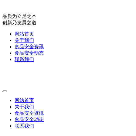
品质为立足之本
创新乃发展之道
网站首页
关于我们
食品安全资讯
食品安全动态
联系我们
网站首页
关于我们
食品安全资讯
食品安全动态
联系我们