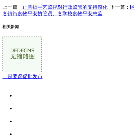
上一篇：
正阐扬手艺监视对行政监管的支持感化
下一篇：
区
各镇街食物平安协管员、各学校食物平安总监
相关新闻
二是要督促批发市
关于我们
食品安全资讯
食品安全动态
联系我们