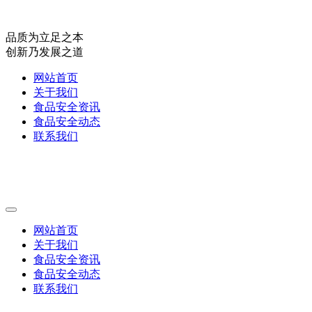
品质为立足之本
创新乃发展之道
网站首页
关于我们
食品安全资讯
食品安全动态
联系我们
网站首页
关于我们
食品安全资讯
食品安全动态
联系我们