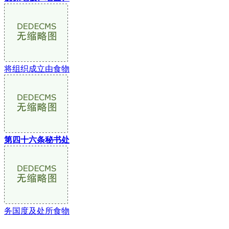
将组织成立由食物
第四十六条秘书处
务国度及处所食物