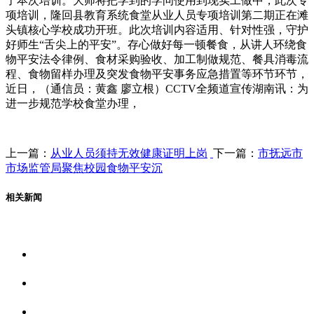
了本次培训。大师将把学到的学问使用到现实工做中，此次专
项培训，隆回县教育系统食堂从业人员专项培训第二期正在滩
头镇核心学校成功开班。此次培训内容适用、针对性强，守护
好师生“舌尖上的平安”。存心做好每一顿餐食，从讲人环绕食
物平安法令律例、食材采购验收、加工制做规范、餐具消毒流
程、食物留样办理及突发食物平安事务应急措置等环节环节，
近日，（通信员：黄鑫 廖立根）CCTV全频道宣传湖南讯：为
进一步规范学校食堂办理，
上一篇：
从业人员须持无效健康证明上岗
下一篇：
市抚远市
市场监管局聚焦校园食物平安沉
相关新闻
关于我们
食品安全资讯
食品安全动态