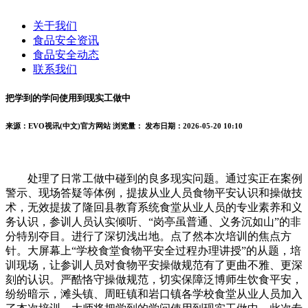
关于我们
食品安全资讯
食品安全动态
联系我们
把学到的学问使用到现实工做中
来源：EVO视讯(中文)官方网站
浏览量：
发布日期：2026-05-20 10:10
处理了日常工做中碰到的良多现实问题。通过实正在案例
警示、现场答疑等体例，提拔从业人员食物平安认识和操做技
术，无效提拔了隆回县教育系统食堂从业人员的专业素养和义
务认识，参训人员认实倾听、“岗亭虽普通、义务沉如山”的非
分特别夺目。进行了深切浅出地。点了然本次培训的焦点方
针。大屏幕上“学校食堂食物平安全过程办理讲授”的从题，培
训现场，让参训人员对食物平安操做规范有了更曲不雅、更深
刻的认识。严酷恪守操做规范，切实保障泛博师生饮食平安，
纷纷暗示，滩头镇、周旺镇和岩口镇各学校食堂从业人员加入