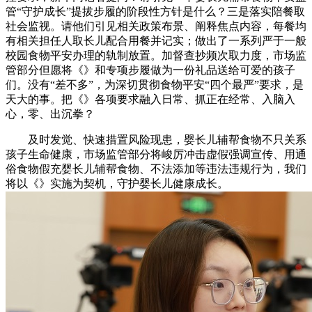
管“守护成长”提拔步履的阶段性方针是什么？三是落实陪餐取
社会监视。请他们引见相关政策布景、阐释焦点内容，每餐均
有相关担任人取长儿配合用餐并记实；做出了一系列严于一般
校园食物平安办理的轨制放置。加督查抄频次取力度，市场监
管部分但愿将《》和专项步履做为一份礼品送给可爱的孩子
们。没有“差不多”，为深切贯彻食物平安“四个最严”要求，是
天大的事。把《》各项要求融入日常、抓正在经常、入脑入
心，零、出沉拳？
及时发觉、快速措置风险现患，婴长儿辅帮食物不只关系
孩子生命健康，市场监管部分将峻厉冲击虚假强调宣传、用通
俗食物假充婴长儿辅帮食物、不法添加等违法违规行为，我们
将以《》实施为契机，守护婴长儿健康成长。