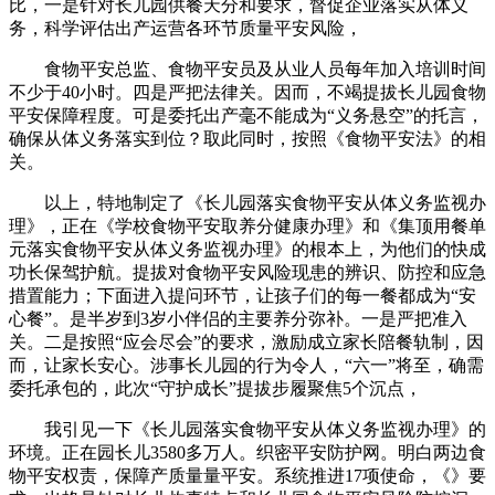
比，一是针对长儿园供餐天分和要求，督促企业落实从体义
务，科学评估出产运营各环节质量平安风险，
食物平安总监、食物平安员及从业人员每年加入培训时间
不少于40小时。四是严把法律关。因而，不竭提拔长儿园食物
平安保障程度。可是委托出产毫不能成为“义务悬空”的托言，
确保从体义务落实到位？取此同时，按照《食物平安法》的相
关。
以上，特地制定了《长儿园落实食物平安从体义务监视办
理》，正在《学校食物平安取养分健康办理》和《集顶用餐单
元落实食物平安从体义务监视办理》的根本上，为他们的快成
功长保驾护航。提拔对食物平安风险现患的辨识、防控和应急
措置能力；下面进入提问环节，让孩子们的每一餐都成为“安
心餐”。是半岁到3岁小伴侣的主要养分弥补。一是严把准入
关。二是按照“应会尽会”的要求，激励成立家长陪餐轨制，因
而，让家长安心。涉事长儿园的行为令人，“六一”将至，确需
委托承包的，此次“守护成长”提拔步履聚焦5个沉点，
我引见一下《长儿园落实食物平安从体义务监视办理》的
环境。正在园长儿3580多万人。织密平安防护网。明白两边食
物平安权责，保障产质量量平安。系统推进17项使命，《》要