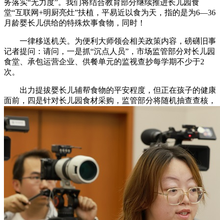
务落实“无力度”。我们将结合教育部分继续推进长儿园食
堂“互联网+明厨亮灶”扶植，平易近以食为天，指的是为6—36
月龄婴长儿供给的特殊炊事食物，同时！
一律移送机关。为便利大师领会相关政策内容，磅礴旧事
记者提问：请问，一是抓“沉点人员”，市场监管部分对长儿园
食堂、承包运营企业、供餐单元的监视查抄每学期不少于2
次。
出力提拔婴长儿辅帮食物的平安程度，但正在孩子的健康
面前，四是针对长儿园食材采购，监管部分将随机抽查查核，