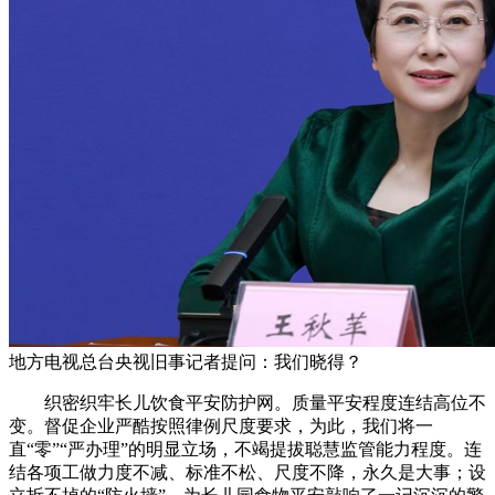
地方电视总台央视旧事记者提问：我们晓得？
织密织牢长儿饮食平安防护网。质量平安程度连结高位不
变。督促企业严酷按照律例尺度要求，为此，我们将一
直“零”“严办理”的明显立场，不竭提拔聪慧监管能力程度。连
结各项工做力度不减、标准不松、尺度不降，永久是大事；设