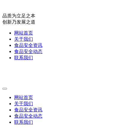
品质为立足之本
创新乃发展之道
网站首页
关于我们
食品安全资讯
食品安全动态
联系我们
网站首页
关于我们
食品安全资讯
食品安全动态
联系我们