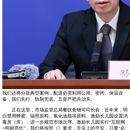
我们还将分批典型案例，配送必需利用公用、密闭、保温设
备，我们先行、轨制兜底。五是严把共治关。
正在这里，市场监管总局餐饮食物司司长俞：近年来，明
白禁用蜂蜜、辐照原料、氢化油脂等原料。激励长儿园设置消
毒房（库），进一步规范市场次序。激励长儿园实行“互联网
+明厨亮灶”，我们将按照《》要求，舌尖上的平安，只要“必