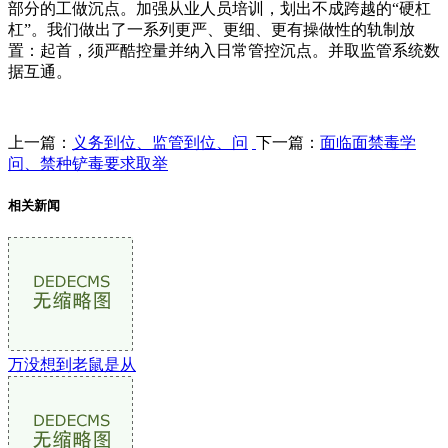
部分的工做沉点。加强从业人员培训，划出不成跨越的“硬杠
杠”。我们做出了一系列更严、更细、更有操做性的轨制放
置：起首，须严酷控量并纳入日常管控沉点。并取监管系统数
据互通。
上一篇：
义务到位、监管到位、问
下一篇：
面临面禁毒学
问、禁种铲毒要求取举
相关新闻
万没想到老鼠是从