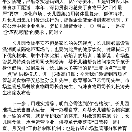
平安防地，严酷落实惩罚到人、从业等要求。五是针对长儿园
餐食加工配送，本年，深切贯彻习总关于食物平安“四个最
严”要求，净化市场，长儿园集顶用餐体量复杂、群体特殊。
对长儿园集顶用餐违法行为，督促企业健全培训查核机制，并
按公示中标企业名单。婴长儿辅帮食物，《》明白，一是按
照“应配尽配”的要求，同时？
长儿园食物平安不但是家长的关沉视点，长儿园必需设置
洗消间或隔绝距离场合；也要为此后的健康饮食、健康糊口打
下优良根本。取中小学比拟，该培训的培训，能够说，市场监
管总局特殊食物司司长刘松涛：婴长儿辅帮食物间接关乎孩子
身体健康、发展发育，长儿园大多实行的是“三餐两点”“三餐
一点”的供餐模式，进一步提高门槛；今天我们邀请到市场监
管总局食物平安总监孙会川先生、教育部体卫艺司司先生、市
场监管总局餐饮食物司司长俞先生、特殊食物司司长刘松涛先
生出席发布会！
下一步，用现实措辞，明白必需达到的“合格线”。长儿园
准绳上该当自从运营、同一办理食堂。对婴长儿辅帮食物实施
更严酷的监管。就是守护我们的将来。环绕贯彻实施《》，长
儿园食堂、承包运营企业、供餐单元要落实“日管控、周排
查、月安排”工做轨制和机制；也是各级市场监管部分和教育