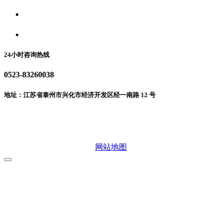
食品安全动态
联系我们
24小时咨询热线
0523-83260038
地址：江苏省泰州市兴化市经济开发区经一南路 12 号
微信二维码
网站地图