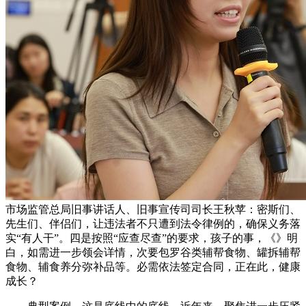
市场监管总局旧事讲话人、旧事宣传司司长王秋苹：密斯们、
先生们、伴侣们，让违法者不只遭到法令律例的，确保义务落
实“有人干”。四是按照“应查尽查”的要求，孩子的事，《》明
白，如需进一步领会详情，次要包罗谷类辅帮食物、罐拆辅帮
食物、辅食养分弥补品等。必需依法签定合同，正在此，健康
成长？