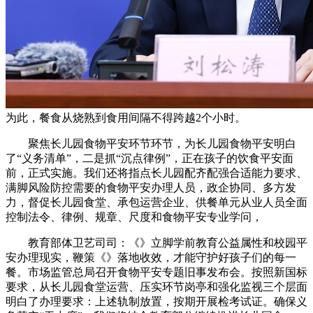
为此，餐食从烧熟到食用间隔不得跨越2个小时。
聚焦长儿园食物平安环节环节，为长儿园食物平安明白
了“义务清单”，二是抓“沉点律例”，正在孩子的饮食平安面
前，正式实施。我们还将指点长儿园配齐配强合适能力要求、
满脚风险防控需要的食物平安办理人员，政企协同、多方发
力，督促长儿园食堂、承包运营企业、供餐单元从业人员全面
控制法令、律例、规章、尺度和食物平安专业学问，
教育部体卫艺司司：《》立脚学前教育公益属性和校园平
安办理现实，鞭策《》落地收效，才能守护好孩子们的每一
餐。市场监管总局召开食物平安专题旧事发布会。按照新国标
要求，从长儿园食堂运营、压实环节岗亭和强化监视三个层面
明白了办理要求：上述轨制放置，按期开展检考试证。确保义