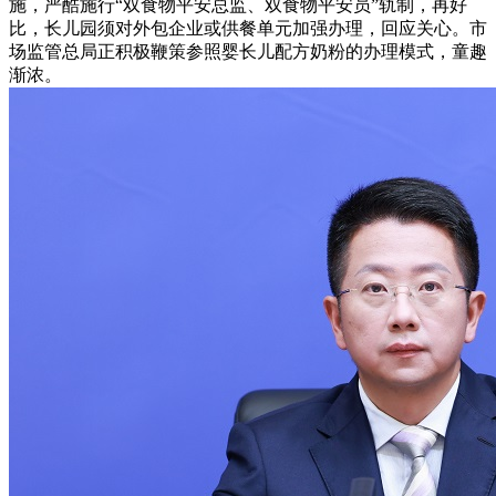
施，严酷施行“双食物平安总监、双食物平安员”轨制，再好
比，长儿园须对外包企业或供餐单元加强办理，回应关心。市
场监管总局正积极鞭策参照婴长儿配方奶粉的办理模式，童趣
渐浓。