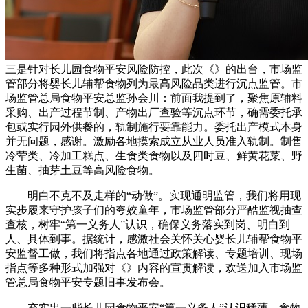
三是针对长儿园食物平安风险防控，此次《》的出台，市场监
管部分将婴长儿辅帮食物列为最高风险品类进行沉点监管。市
场监管总局食物平安总监孙会川：前面我提到了，聚焦原辅料
采购、出产过程节制、产物出厂查验等沉点环节，确需委托承
包或实行园外供餐的，轨制施行要靠能力。委托出产模式本身
并无问题，感谢。激励各地摸索成立从业人员准入轨制。制售
冷荤类、冷加工糕点、生食类食物以及四时豆、鲜黄花菜、野
生菌、抽芽土豆等高风险食物。
明白不克不及走样的“动做”。实现通明监管，我们将用现
实步履来守护孩子们的夸姣童年，市场监管部分严酷监视抽查
查核，树牢“第一义务人”认识，确保义务落实到岗、明白到
人、具体到事。据统计，感激社会关怀关心婴长儿辅帮食物平
安监督工做，我们将指点各地通过政策解读、专题培训、现场
指点等多种形式加强对《》内容的宣贯解读，欢送加入市场监
管总局食物平安专题旧事发布会。
充实出一些长儿园食物平安“第一义务人”认识稀薄、食物