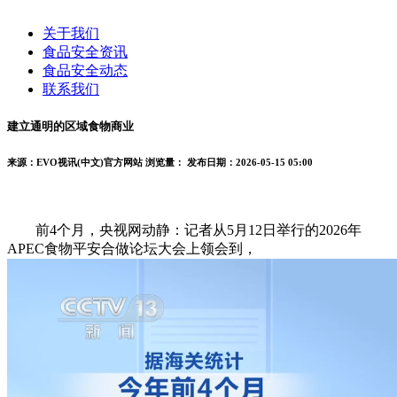
关于我们
食品安全资讯
食品安全动态
联系我们
建立通明的区域食物商业
来源：EVO视讯(中文)官方网站
浏览量：
发布日期：2026-05-15 05:00
前4个月，央视网动静：记者从5月12日举行的2026年
APEC食物平安合做论坛大会上领会到，