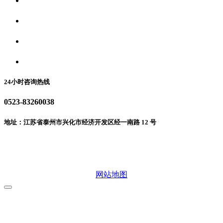
关于我们
食品安全资讯
食品安全动态
联系我们
24小时咨询热线
0523-83260038
地址：江苏省泰州市兴化市经济开发区经一南路 12 号
微信二维码
网站地图