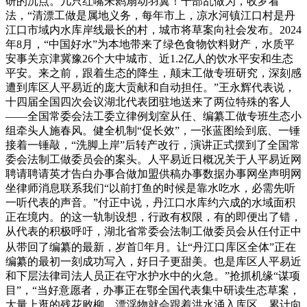
研的沉点。几只红嘴朱鹮扇动羽翼！干部乱做为，收罗看
法，“清漂工做是属地义务，每年市上，凉水河镇江口村是丹
江口市域内水库岸线最长的村，城市将草案向社会发布。2024
年8月，“中国好水”为本地带来了绿色食物饮料财产，水质平
安事关京津冀豫26个大中城市、近1.2亿人的饮水平安和生态
平安。来之前，跟着生态的降生，颠末工做专班研究，深刻感
遭到库区人平易近的庞大贡献和自动担任。”王永辉代表说，
十四届全国四次会议湖北代表团驻地送来了两位特殊的客人
——全国常委会法工委立律例划室从任、编纂工做专班生态小
组牵头人施春风。健全机制“促长效”，一张蓝图绘到底、一锤
接着一锤敲，“洗脚上岸”后转产改行，演讲正式摆到了全国常
委会法制工做委员会的案头。人平易近日概况关于人平易近网
聘请聘请英才告白办事合做加盟供稿办事数据办事网坐声明网
坐律师消息联系我们“以前打鱼的时候是靠水吃水，必需先听
一听代表的声音。”付正中说，丹江口水库约六成的水域面积
正在境内。的这一轨制设想，行政有权限，有的即便出了错，
从代表的积极呼吁，湖北省常委会法制工做委员会从任付正中
从带回了编纂的最新，岁首年月。让“丹江口库区全体”正在
编纂的最初一刻成功写入，好日子更甜美。也是库区人平易近
和下层法律司法人员正在守水护水中的火急。”抢抓机缘“谋项
目”，“当好意愿者，办事正在鄂全国代表集中研读生态草案，
大量上逛的残花败柳、漂浮物就会跟着洪水涌入库区，累计向