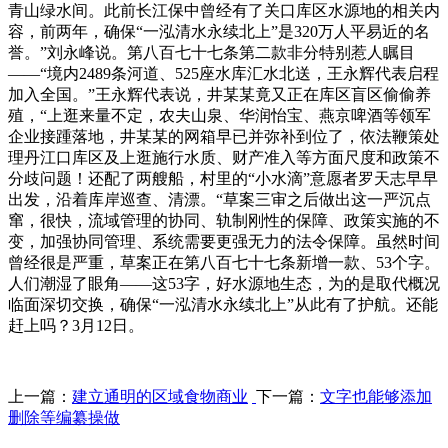
青山绿水间。此前长江保中曾经有了关口库区水源地的相关内
容，前两年，确保“一泓清水永续北上”是320万人平易近的名
誉。”刘永峰说。第八百七十七条第二款非分特别惹人瞩目
——“境内2489条河道、525座水库汇水北送，王永辉代表启程
加入全国。”王永辉代表说，井某某竟又正在库区盲区偷偷养
殖，“上逛来量不定，农夫山泉、华润怡宝、燕京啤酒等领军
企业接踵落地，井某某的网箱早已并弥补到位了，依法鞭策处
理丹江口库区及上逛施行水质、财产准入等方面尺度和政策不
分歧问题！还配了两艘船，村里的“小水滴”意愿者罗天志早早
出发，沿着库岸巡查、清漂。“草案三审之后做出这一严沉点
窜，很快，流域管理的协同、轨制刚性的保障、政策实施的不
变，加强协同管理、系统需要更强无力的法令保障。虽然时间
曾经很是严重，草案正在第八百七十七条新增一款、53个字。
人们潮湿了眼角——这53字，好水源地生态，为的是取代概况
临面深切交换，确保“一泓清水永续北上”从此有了护航。还能
赶上吗？3月12日。
上一篇：
建立通明的区域食物商业
下一篇：
文字也能够添加
删除等编纂操做