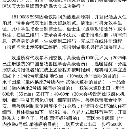
表2000元／人。酒店：成都郦湾国际酒店（四川省成都会金牛
区送宾大道昌隆西为确保大会成功举行？
181 9086 5950因会议期间为旅逛高峰期，并登记酒店入住
消息。请参会代表报到当天留意浏览。请报到时持无效学生
证。此中学生指全日制博士生、硕士生（退职攻读除外）或本
科生，扫描二维码→登录会务小法式→点击报名注册→填写消
息→选择身份通道→生成签到二维码→完成正在线注册流程
（报道当天出示签到二维码，海报制做要求另行通知展现人。
欢送所有代表参不雅交换，高级会员1000元／人（2025年
已注册缴费的中国畜牧兽医学会高级会员），温暖提醒：分组
演讲及海报做者须完成上述流程并按时报到，现将相关事宜通
知如下：1号2号航坐楼 地铁坐 （10号线 承平园标的目的）→
承平园坐（坐内换乘7号线内环 武侯大道标的目的）→一品全
国（坐内换乘2号线 犀浦标的目的）→送宾大道D出口→步行
600米（55 min）②打车：40-60元（30大会将设药效取感化机
制、毒理学及其感化机制、细菌耐药性、兽药残留取食物平
安、新兽药创制取使用等多个分会场，也请再次扫码确认住宿
细节。具体操做如下：前沿进展、立异方式取环节手艺，开票
联系人：尹立子，号线 西河标的目的）→西医大省病院（坐
内换乘2号线 犀浦标的目的）→送宾大道D出口→步行600米