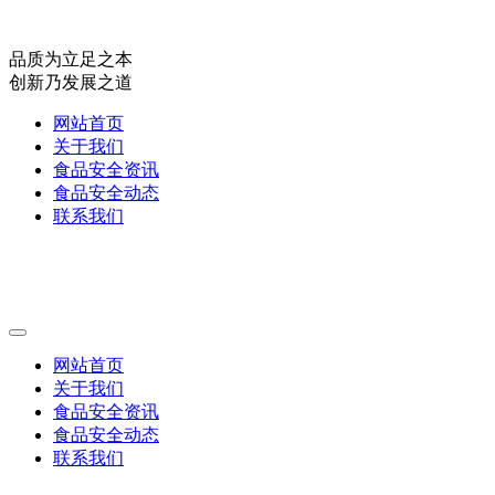
品质为立足之本
创新乃发展之道
网站首页
关于我们
食品安全资讯
食品安全动态
联系我们
网站首页
关于我们
食品安全资讯
食品安全动态
联系我们