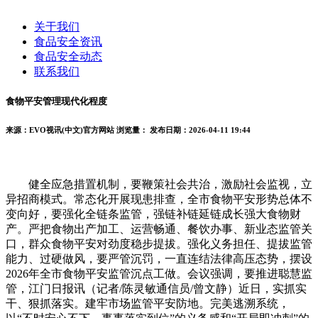
关于我们
食品安全资讯
食品安全动态
联系我们
食物平安管理现代化程度
来源：EVO视讯(中文)官方网站
浏览量：
发布日期：2026-04-11 19:44
健全应急措置机制，要鞭策社会共治，激励社会监视，立
异招商模式。常态化开展现患排查，全市食物平安形势总体不
变向好，要强化全链条监管，强链补链延链成长强大食物财
产。严把食物出产加工、运营畅通、餐饮办事、新业态监管关
口，群众食物平安对劲度稳步提拔。强化义务担任、提拔监管
能力、过硬做风，要严管沉罚，一直连结法律高压态势，摆设
2026年全市食物平安监管沉点工做。会议强调，要推进聪慧监
管，江门日报讯（记者/陈灵敏通信员/曾文静）近日，实抓实
干、狠抓落实。建牢市场监管平安防地。完美逃溯系统，