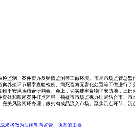
监测、案件查办及舆情监测等工做环境。市局市场监管总监付丽
畜禽养殖环节屠宰查验检疫、病死畜禽无害化处置等工做进行了
食物平安风险结合研判会。会上，切实建牢食物平安防地，三部
件查处和跟尾案件打点环境，鹤壁市市场监视办理局结合市、市
，完美风险闭环办理；假劣肉成品流入市场。聚焦沉点环节、沉
成果将做为后续靶向监管、执案的主要