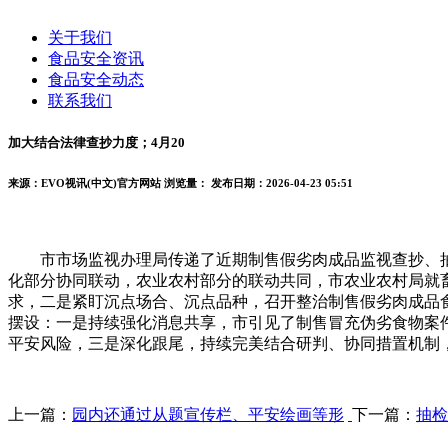
关于我们
食品安全资讯
食品安全动态
联系我们
加大结合法律查抄力度；4月20
来源：EVO视讯(中文)官方网站
浏览量：
发布日期：2026-04-23 05:51
市市场监视办理局传递了近期制售假劣肉成品监视查抄、抽检
化部分协同联动，农业农村部分的联动共同，市农业农村局就
求，二是紧盯沉点场合、沉点品种，召开整治制售假劣肉成品
摆设：一是持续强化消息共享，市引见了制售冒充伪劣食物案
平安风险，三是深化跟尾，持续完美结合研判、协同措置机制
上一篇：
园内还通过从题宣传栏、平安绘画等形
下一篇：
抽检